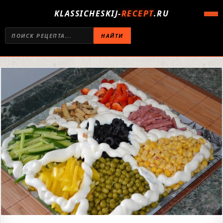
KLASSICHESKIJ-
RECEPT
.RU
НАЙТИ