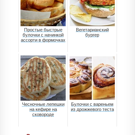
Простые быстрые
Вегетарианский
булочки с начинкой
бургер
ассорти в формочках
Чесночные лепешки
Булочки с вареньем
на кефире на
из дрожжевого теста
сковороде