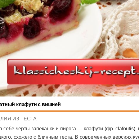
атный клафути с вишней
TED
ЛИЯ ИЗ ТЕСТА
ебе черты запеканки и пирога — клафути (фр. clafoutis),
дкого, схожего с блинным теста. В современных версиях к