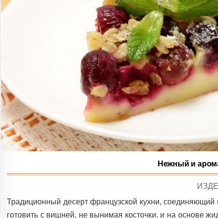
Нежный и аром
POS
ИЗДЕ
IN
Традиционный десерт французской кухни, соединяющий в с
готовить с вишней, не вынимая косточки, и на основе жи