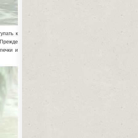
упать к
. Прежде
печки и