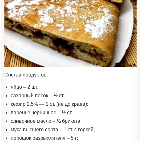
Состав продуктов:
яйцо – 2 шт.;
сахарный песок – ½ ст.;
кефир 2,5% — 1 ст. (не до краев);
варенье черничное – ½ ст.;
сливочное масло – ½ брикета;
мука высшего сорта – 1 ст. с горкой;
порошок разрыхлителя – 5 г;