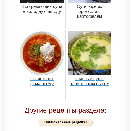
3 cогревающих супа
Суп-пюре из
в холодную погоду
брокколи с
картофелем
Солянка по-
Сырный суп с
домашнему
плавленным сыром
Другие рецепты раздела:
Национальные рецепты