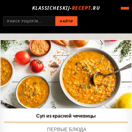
KLASSICHESKIJ-
RECEPT
.RU
НАЙТИ
Суп из красной чечевицы
POSTED
ПЕРВЫЕ БЛЮДА