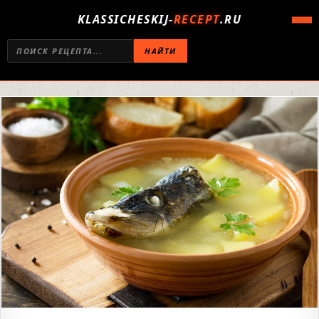
KLASSICHESKIJ-
RECEPT
.RU
НАЙТИ