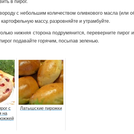
ить в пирог.
овороду с небольшим количеством оливкового масла (или 
 картофельную массу, разровняйте и утрамбуйте.
только нижняя сторона подрумянится, переверните пирог и
 пирог подавайте горячим, посыпав зеленью.
рог с
Латышские пирожки
 на
рожжей