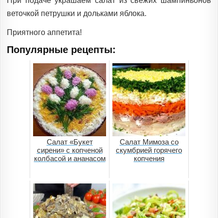
При подаче украшаем салат из свежих шампиньонов
веточкой петрушки и дольками яблока.
Приятного аппетита!
Популярные рецепты:
Салат «Букет
Салат Мимоза со
сирени» с копченой
скумбрией горячего
колбасой и ананасом
копчения