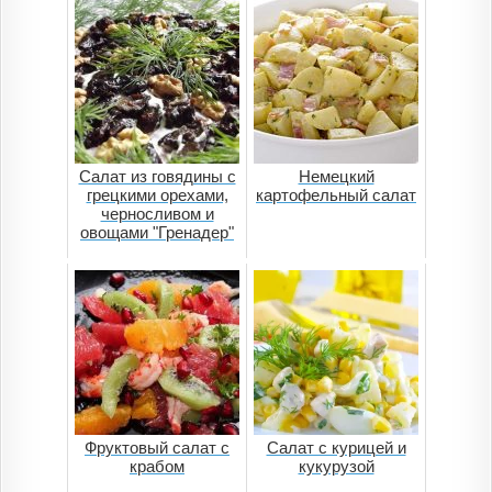
Салат из говядины с
Немецкий
грецкими орехами,
картофельный салат
черносливом и
овощами "Гренадер"
Фруктовый салат с
Салат с курицей и
крабом
кукурузой