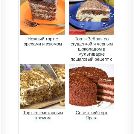
Нежный торт с
Торт «Зебра» со
орехами и изюмом
сгущенкой и черным
шоколадом в
мультиварке
пошаговый рецепт с
фото
Торт со сметанным
Советский торт
кремом
Прага