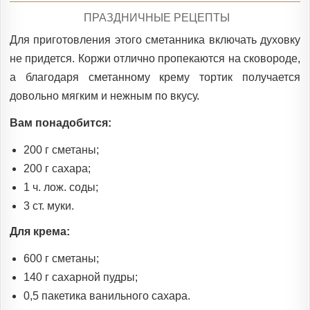
POSTED
ПРАЗДНИЧНЫЕ РЕЦЕПТЫ
IN
Для приготовления этого сметанника включать духовку
не придется. Коржи отлично пропекаются на сковороде,
а благодаря сметанному крему тортик получается
довольно мягким и нежным по вкусу.
Вам понадобится:
200 г сметаны;
200 г сахара;
1 ч. лож. соды;
3 ст. муки.
Для крема:
600 г сметаны;
140 г сахарной пудры;
0,5 пакетика ванильного сахара.