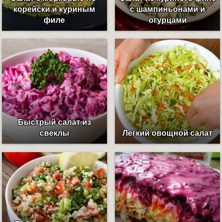
корейски и куриным
с шампиньонами и
филе
огурцами
Быстрый салат из
свеклы
Легкий овощной салат