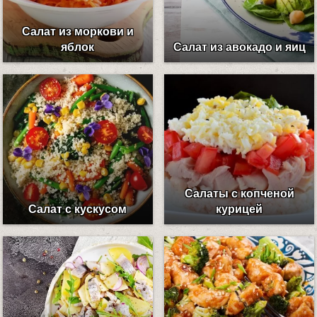
Салат из моркови и
яблок
Салат из авокадо и яиц
Салаты с копченой
Салат с кускусом
курицей