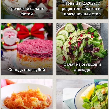
Новый год-2027: 7
Греческий салат с
рецептов салатов на
фетой
праздничный стол
Салат из огурцов и
Сельдь под шубой
авокадо