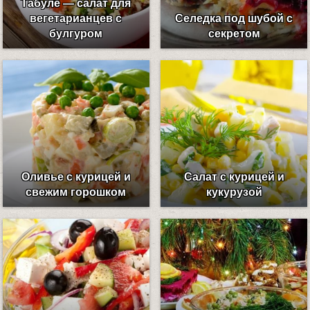
Табуле — салат для
вегетарианцев с
Селедка под шубой с
булгуром
секретом
Оливье с курицей и
Салат с курицей и
свежим горошком
кукурузой