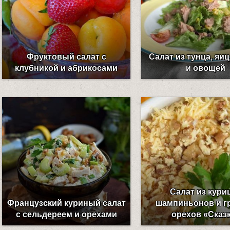
Фруктовый салат с
Салат из тунца, яиц
клубникой и абрикосами
и овощей
Салат из кури
Французский куриный салат
шампиньонов и г
с сельдереем и орехами
орехов «Сказ