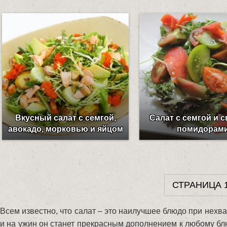
Вкусный салат с семгой,
Салат с семгой и 
авокадо, морковью и яйцом
помидорам
СТРАНИЦА 1
Всем известно, что салат – это наилучшее блюдо при нехва
и на ужин он станет прекрасным дополнением к любому блю