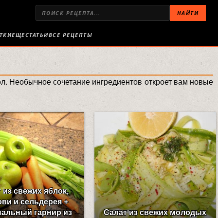
НАЙТИ
ТКИ
ЕЩЕ
СТАТЬИ
ВСЕ РЕЦЕПТЫ
ол. Необычное сочетание ингредиентов откроет вам новые
 из свежих яблок,
ви и сельдерея +
нальный гарнир из
Салат из свежих молодых