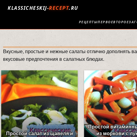
KLASSICHESKIJ-
RECEPT
.RU
РЕЦЕПТЫ
ПЕРВОЕ
ВТОРОЕ
ЗАГ
Вкусные, простые и нежные салаты отлично дополнять ва
вкусовые предпочтения в салатных блюдах.
Простой витаминны
Простой салат из щавеля и
из моркови с лу