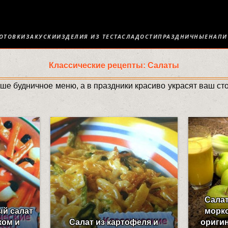
ОТОВКИ
ЗАКУСКИ
ИЗДЕЛИЯ ИЗ ТЕСТА
СЛАДОСТИ
ПРАЗДНИЧНЫЕ
НАПИ
Классические рецепты: Салаты
ше будничное меню, а в праздники красиво украсят ваш ст
Салат
й салат
морко
ком и
Салат из картофеля и
ориги