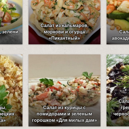
Салат из кальмаров,
, зелени
моркови и огурца
Сал
«Пикантный»
авокад
Сала
цы,
Салат из курицы с
гре
рецких
помидорами и зеленым
черно
ка»
горошком «Для милых дам»