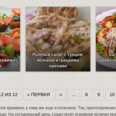
Рыбный салат с тунцом,
Са
свежими
яблоком и грецкими
кревет
и
орехами
2 ИЗ 12
« ПЕРВАЯ
«
...
8
9
10
тке времени, к тому же еще и полезное. Так, приготовлени
ду. На сегодняшний день существует огромное количество 