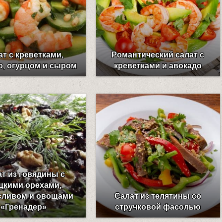
ат с креветками,
Романтический салат с
о, огурцом и сыром
креветками и авокадо
т из говядины с
цкими орехами,
сливом и овощами
Салат из телятины со
«Гренадер»
стручковой фасолью