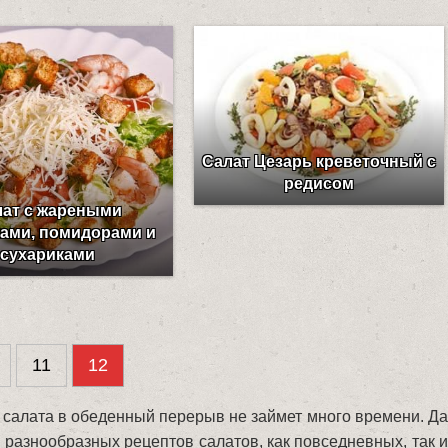
Салат Цезарь креветочный с
редисом
лат с жареными
ками, помидорами и
сухариками
11
12
я салата в обеденный перерыв не займет много времени. Да
разнообразных рецептов салатов, как повседневных, так и