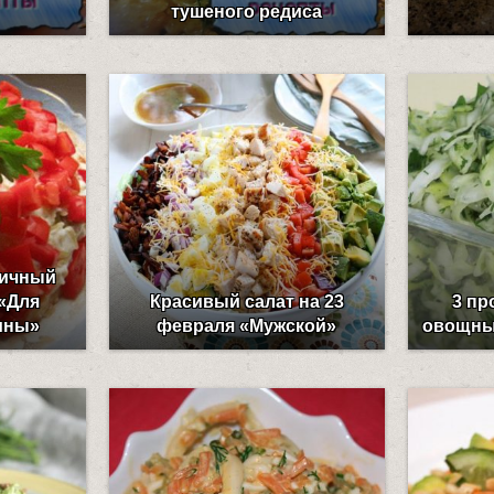
тушеного редиса
ничный
 «Для
Красивый салат на 23
3 пр
ины»
февраля «Мужской»
овощных