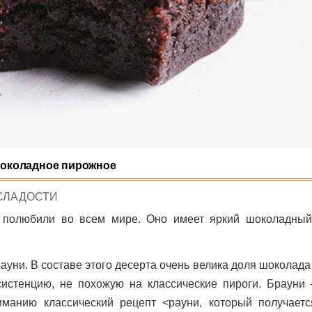
шоколадное пирожное
POSTED
СЛАДОСТИ
N
 полюбили во всем мире. Оно имеет яркий шоколадный
ауни. В составе этого десерта очень велика доля шоколада
систенцию, не похожую на классические пироги. Брауни 
манию классический рецепт <рауни, который получаетс