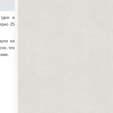
 (дно и
ерно 25
ауни на
но, что
нике.