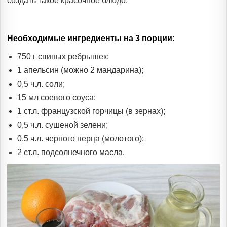
создать такое красочное блюдо.
Необходимые ингредиенты на 3 порции:
750 г свиных ребрышек;
1 апельсин (можно 2 мандарина);
0,5 ч.л. соли;
15 мл соевого соуса;
1 ст.л. французской горчицы (в зернах);
0,5 ч.л. сушеной зелени;
0,5 ч.л. черного перца (молотого);
2 ст.л. подсолнечного масла.