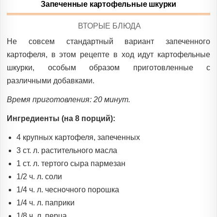
Запеченные картофельные шкурки
POSTED
ВТОРЫЕ БЛЮДА
IN
Не совсем стандартный вариант запеченного
картофеля, в этом рецепте в ход идут картофельные
шкурки, особым образом приготовленные с
различными добавками.
Время приготовления: 20 минут.
Ингредиенты (на 8 порций):
4 крупных картофеля, запеченных
3 ст. л. растительного масла
1 ст. л. тертого сыра пармезан
1/2 ч. л. соли
1/4 ч. л. чесночного порошка
1/4 ч. л. паприки
1/8 ч. л. перца