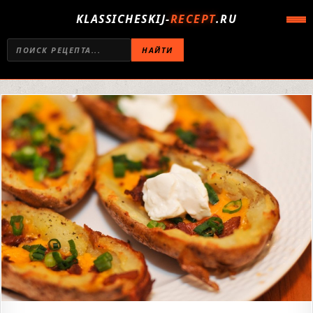
KLASSICHESKIJ-
RECEPT
.RU
НАЙТИ