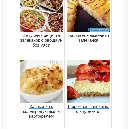
3 вкусных рецепта
Творожно-тыквенная
запеканок с овощами
запеканка
без мяса
Запеканка с
Творожная запеканка
морепродуктами и
с клубникой
картофелем