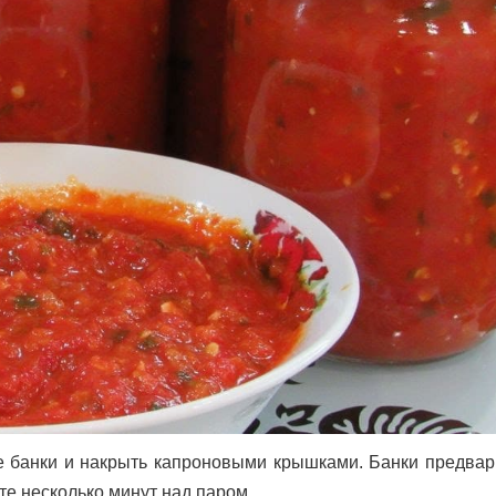
ые банки и накрыть капроновыми крышками. Банки предвар
те несколько минут над паром.