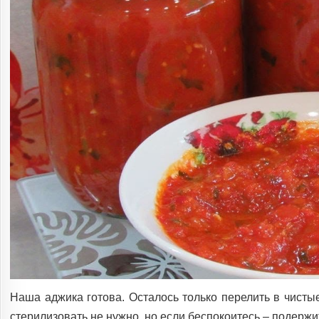
Наша аджика готова. Осталось только перелить в чист
стерилизовать не нужно, но если беспокоитесь – подержи