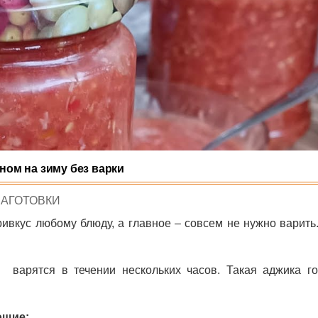
ном на зиму без варки
POSTED
ЗАГОТОВКИ
N
ривкус любому блюду, а главное – совсем не нужно варит
 варятся в течении нескольких часов. Такая аджика го
ющие: