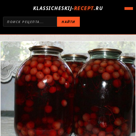
KLASSICHESKIJ-
RECEPT
.RU
НАЙТИ