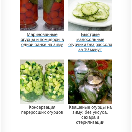
Маринованные
Быстрые
огурцы и помидоры в
малосольные
одной банке на зиму
огурчики без рассола
за 10 минут
Консервация
Квашеные огурцы на
переросших огурцов
зиму: без уксуса,
сахара и
стерилизации