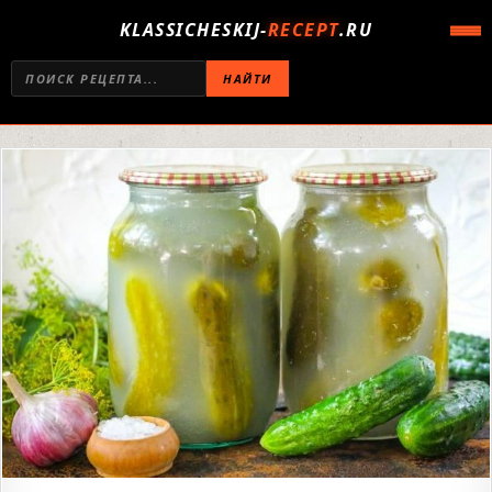
KLASSICHESKIJ-
RECEPT
.RU
НАЙТИ