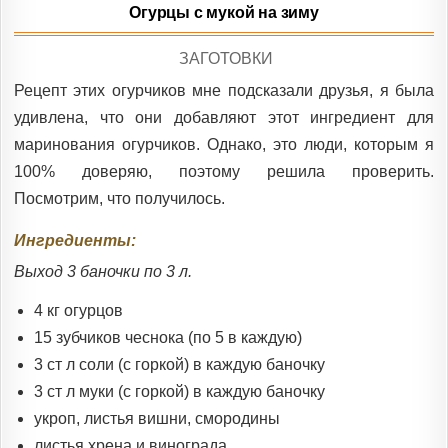
Огурцы с мукой на зиму
POSTED
ЗАГОТОВКИ
IN
Рецепт этих огурчиков мне подсказали друзья, я была
удивлена, что они добавляют этот ингредиент для
маринования огурчиков. Однако, это люди, которым я
100% доверяю, поэтому решила проверить.
Посмотрим, что получилось.
Ингредиенты:
Выход 3 баночки по 3 л.
4 кг огурцов
15 зубчиков чеснока (по 5 в каждую)
3 ст л соли (с горкой) в каждую баночку
3 ст л муки (с горкой) в каждую баночку
укроп, листья вишни, смородины
листья хрена и винограда