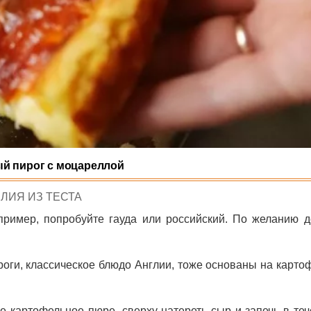
й пирог с моцареллой
TED
ЛИЯ ИЗ ТЕСТА
ример, попробуйте гауда или российский. По желанию д
роги, классическое блюдо Англии, тоже основаны на карт
 картофельное пюре, сверху натереть сыр и запечь в теч