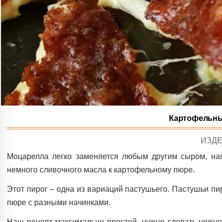
Картофельны
POS
ИЗДЕ
IN
Моцарелла легко заменяется любым другим сыром, нап
немного сливочного масла к картофельному пюре.
Этот пирог – одна из вариаций пастушьего. Пастушьи пи
пюре с разными начинками.
Наш рецепт максимально простой, нужно сделать нежное