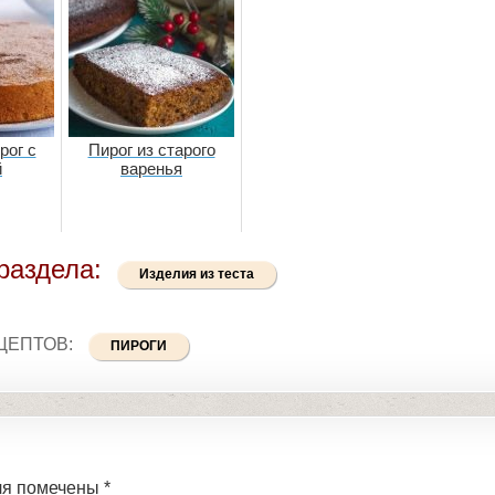
рог с
Пирог из старого
й
варенья
раздела:
Изделия из теста
ЦЕПТОВ:
ПИРОГИ
ля помечены
*