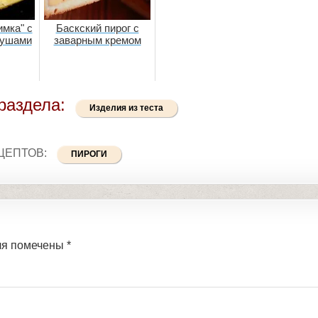
имка" с
Баскский пирог с
рушами
заварным кремом
раздела:
Изделия из теста
ЦЕПТОВ:
ПИРОГИ
ля помечены
*