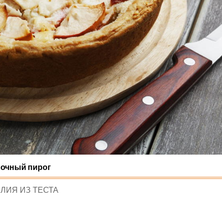
очный пирог
TED
ЛИЯ ИЗ ТЕСТА