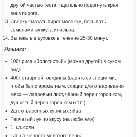
другой частью теста, тщательно подогнуть края
вниз пирога.
Сверху смазать пирог молоком, посыпать
семенами кунжута или льна.
Выпекать в духовке в течение 25-30 минут.
Начинка:
100г риса «Золотистый» (можно другой) в сухом
виде
400г отварной говядины (варить со специями,
чтобы было ароматным, специи для отваривания
мяса — лавровый лист, чёрный перец горошком,
душистый перец горошком и т.п.)
2шт. отваренных куриных яйца
Репчатый лук по вкусу (на любителя)
1 ч.л. соли
1/4 ч.л. чёрного молотого перца