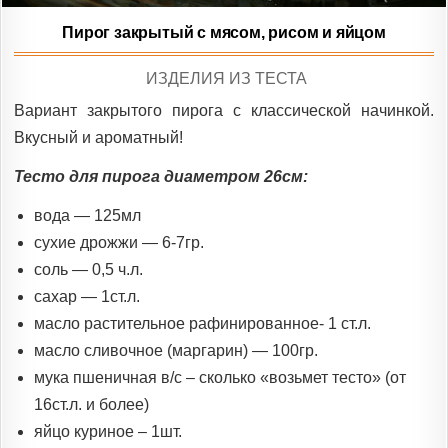
Пирог закрытый с мясом, рисом и яйцом
POSTED
ИЗДЕЛИЯ ИЗ ТЕСТА
IN
Вариант закрытого пирога с классической начинкой.
Вкусный и ароматный!
Тесто для пирога диаметром 26см:
вода — 125мл
сухие дрожжи — 6-7гр.
соль — 0,5 ч.л.
сахар — 1ст.л.
масло растительное рафинированное- 1 ст.л.
масло сливочное (маргарин) — 100гр.
мука пшеничная в/с – сколько «возьмет тесто» (от
16ст.л. и более)
яйцо куриное – 1шт.