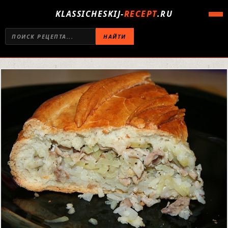
KLASSICHESKIJ-
RECEPT
.RU
НАЙТИ