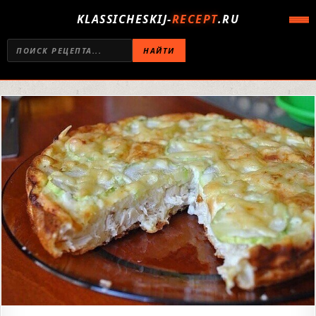
KLASSICHESKIJ-
RECEPT
.RU
НАЙТИ