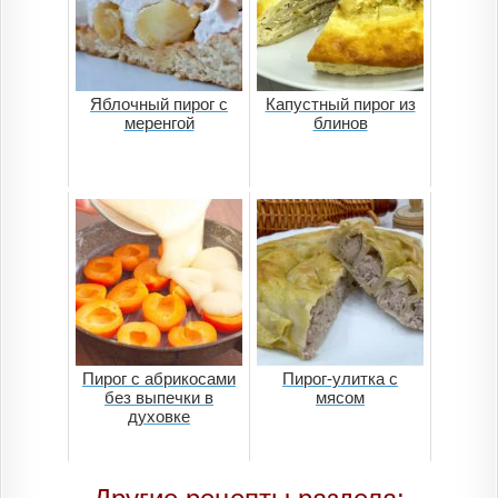
Яблочный пирог с
Капустный пирог из
меренгой
блинов
Пирог с абрикосами
Пирог-улитка с
без выпечки в
мясом
духовке