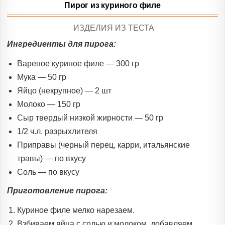
Пирог из куриного филе
POSTED
ИЗДЕЛИЯ ИЗ ТЕСТА
IN
Ингредиенты для пирога:
Вареное куриное филе — 300 гр
Мука — 50 гр
Яйцо (некрупное) — 2 шт
Молоко — 150 гр
Сыр твердый низкой жирности — 50 гр
1/2 ч.л. разрыхлителя
Приправы (черный перец, карри, итальянские
травы) — по вкусу
Соль — по вкусу
Приготовление пирога:
Куриное филе мелко нарезаем.
Взбиваем яйца с солью и молоком, добавляем