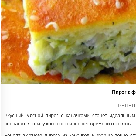
Пирог с 
POSTE
РЕЦЕП
IN
Вкусный мясной пирог с кабачками станет идеальным
понравится тем, у кого постоянно нет времени готовить.
Рецепт вкусного пирога из кабачков и фарша точно с