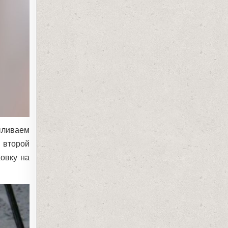
ыливаем
 второй
ховку на