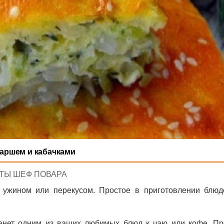
фаршем и кабачками
D
ТЫ ШЕФ ПОВАРА
 ужином или перекусом. Простое в приготовлении блюд
танет одним из ваших любимых блюд к чаю или кофе. Пр