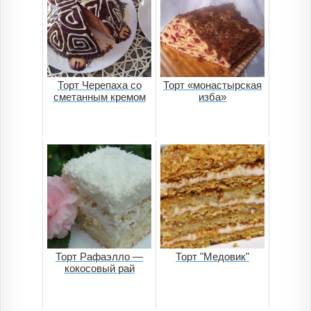
Торт Черепаха со
Торт «монастырская
сметанным кремом
изба»
Торт Рафаэлло —
Торт "Медовик"
кокосовый рай