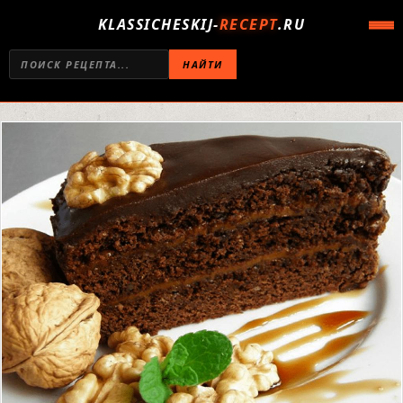
KLASSICHESKIJ-
RECEPT
.RU
НАЙТИ