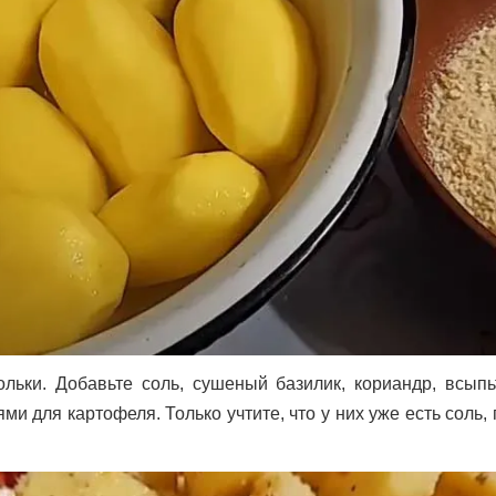
льки. Добавьте соль, сушеный базилик, кориандр, всыпь
 для картофеля. Только учтите, что у них уже есть соль,