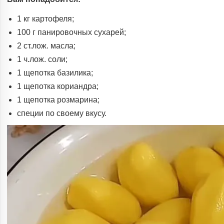
1 кг картофеля;
100 г панировочных сухарей;
2 ст.лож. масла;
1 ч.лож. соли;
1 щепотка базилика;
1 щепотка кориандра;
1 щепотка розмарина;
специи по своему вкусу.