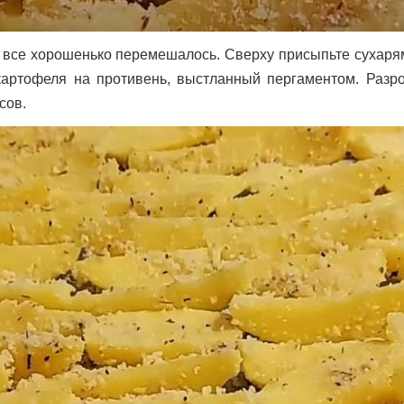
ы все хорошенько перемешалось. Сверху присыпьте сухаря
картофеля на противень, выстланный пергаментом. Разро
сов.