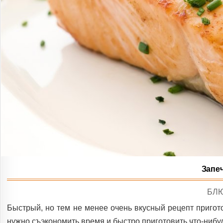
Запе
PO
БЛ
IN
Быстрый, но тем не менее очень вкусный рецепт пригото
нужно съэкономить время и быстро приготовить что-нибуд