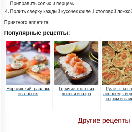
Приправить солью и перцем.
Полить сверху каждый кусочек филе 1 столовой ложкой 
Приятного аппетита!
Популярные рецепты:
Норвежский гравлакс
Горячие тосты из
Рулет с коп
из лосося
лосося и сыра
лососем, тво
сыром и сли
Другие рецепты 