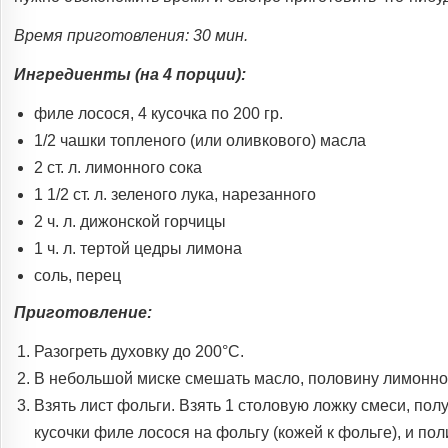
Время приготовления: 30 мин.
Ингредиенты (на 4 порции):
филе лосося, 4 кусочка по 200 гр.
1/2 чашки топленого (или оливкового) масла
2 ст. л. лимонного сока
1 1/2 ст. л. зеленого лука, нарезанного
2 ч. л. дижонской горчицы
1 ч. л. тертой цедры лимона
соль, перец
Приготовление:
Разогреть духовку до 200°C.
В небольшой миске смешать масло, половину лимонного 
Взять лист фольги. Взять 1 столовую ложку смеси, по
кусочки филе лосося на фольгу (кожей к фольге), и по