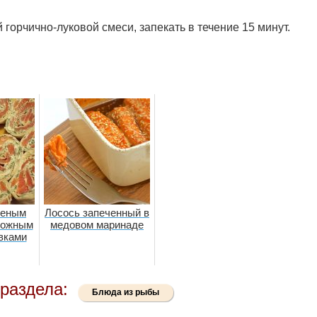
горчично-луковой смеси, запекать в течение 15 минут.
ченым
Лосось запеченный в
рожным
медовом маринаде
вками
раздела:
Блюда из рыбы