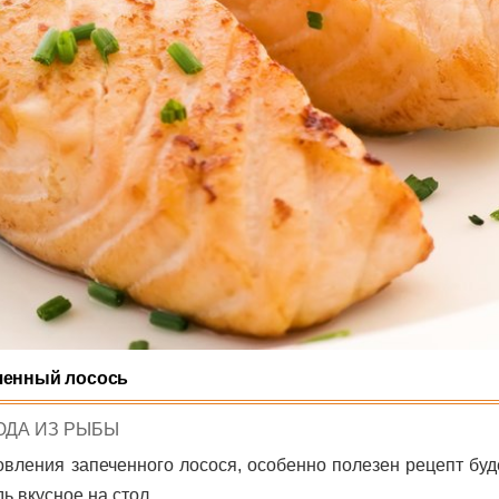
ченный лосось
STED
ЮДА ИЗ РЫБЫ
вления запеченного лосося, особенно полезен рецепт буд
ь вкусное на стол.