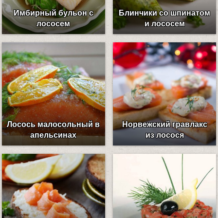
Имбирный бульон с
Блинчики со шпинатом
лососем
и лососем
Лосось малосольный в
Норвежский гравлакс
апельсинах
из лосося