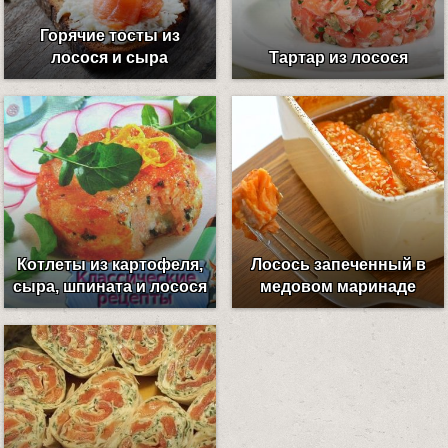
Горячие тосты из
лосося и сыра
Тартар из лосося
Котлеты из картофеля,
Лосось запеченный в
сыра, шпината и лосося
медовом маринаде