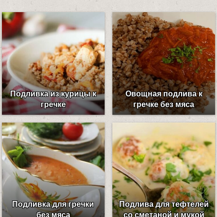
Подливка из курицы к
Овощная подлива к
гречке
гречке без мяса
Подливка для гречки
Подлива для тефтелей
без мяса
со сметаной и мукой