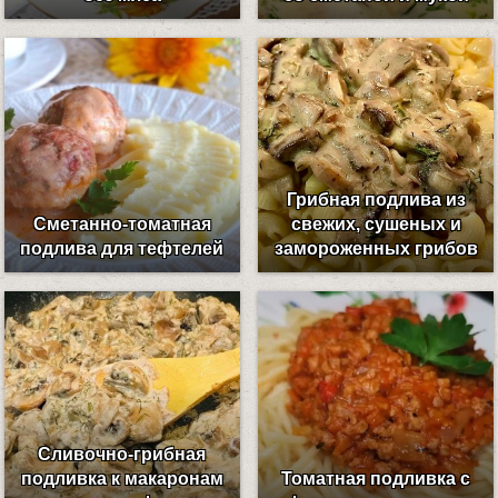
Грибная подлива из
Сметанно-томатная
свежих, сушеных и
подлива для тефтелей
замороженных грибов
Сливочно-грибная
подливка к макаронам
Томатная подливка с