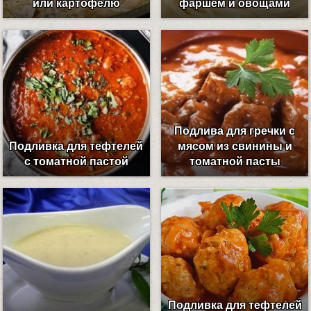
или картофелю
фаршем и овощами
Подлива для гречки с
Подливка для тефтелей
мясом из свинины и
с томатной пастой
томатной пасты
Подливка для тефтелей