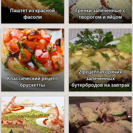
Паштет из красной
Гренки запеченные с
фасоли
творогом и яйцом
2 рецепта горячих
Классический рецепт
запеченных
брускетты
бутербродов на завтрак