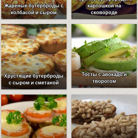
Жареные бутерброды с
картошкой на
колбасой и сыром
сковороде
Тосты с авокадо и
Хрустящие бутерброды
творогом
с сыром и сметаной