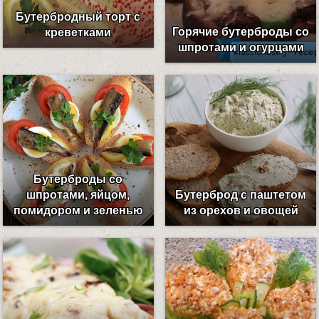
Бутербродный торт с
Горячие бутерброды со
креветками
шпротами и огурцами
Бутерброды со
шпротами, яйцом,
Бутерброд с паштетом
помидором и зеленью
из орехов и овощей