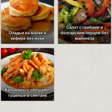
Салат с грибами и
Оладьи на манке и
болгарским перцем без
кефире без муки
майонеза
Кальмары с овощами,
тушеные в сметане