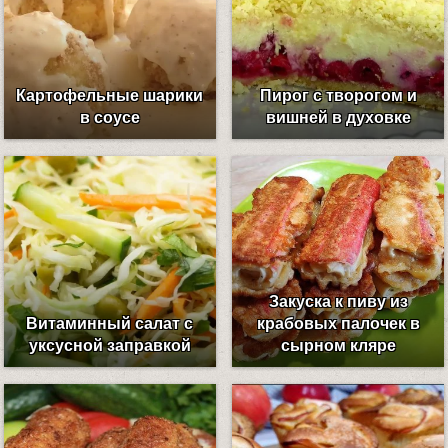
Картофельные шарики
Пирог с творогом и
в соусе
вишней в духовке
Закуска к пиву из
Витаминный салат с
крабовых палочек в
уксусной заправкой
сырном кляре