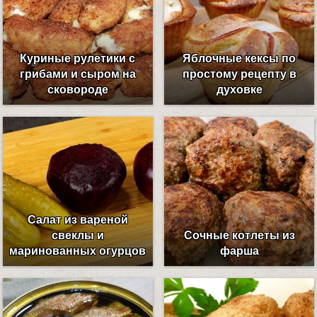
Куриные рулетики с
Яблочные кексы по
грибами и сыром на
простому рецепту в
сковороде
духовке
Салат из вареной
свеклы и
Сочные котлеты из
маринованных огурцов
фарша