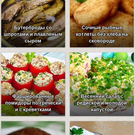
Бутерброды со
Сочные рыбные
шпротами и плавленым
котлеты без хлеба на
сыром
сковороде
Фаршированные
Весенний салат с
помидоры по-гречески
редиской и молодой
и с креветками
капустой