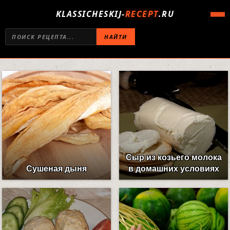
KLASSICHESKIJ-
RECEPT
.RU
НАЙТИ
Сыр из козьего молока
Сушеная дыня
в домашних условиях