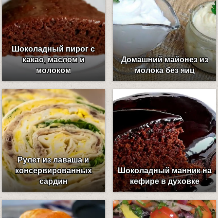
Шоколадный пирог с
какао, маслом и
Домашний майонез из
молоком
молока без яиц
Рулет из лаваша и
консервированных
Шоколадный манник на
сардин
кефире в духовке