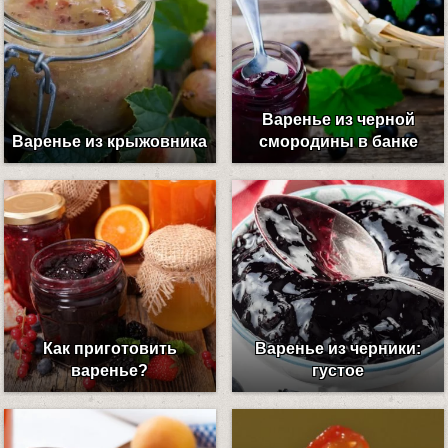
Варенье из черной
Варенье из крыжовника
смородины в банке
Как приготовить
Варенье из черники:
варенье?
густое