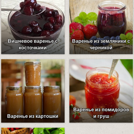
Вишневое варенье с
Варенье из земляники с
косточками
черникой
Варенье из помидоров
Варенье из картошки
и груш