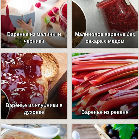
Варенье из малины и
Малиновое варенье без
черники
сахара с медом
Варенье из клубники в
духовке
Варенье из ревеня