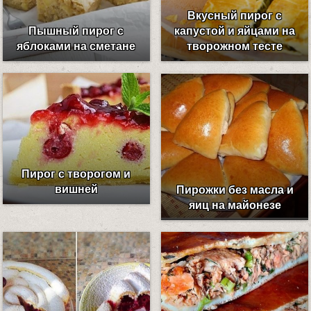
Вкусный пирог с
Пышный пирог с
капустой и яйцами на
яблоками на сметане
творожном тесте
Пирог с творогом и
вишней
Пирожки без масла и
яиц на майонезе