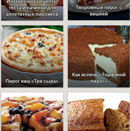
Интересные рецепты
Творожный пирог с
теста и начинки для
вишней
аппетитных пирожков
Как испечь «Торфяной
Пирог киш «Три сыра»
пирог»