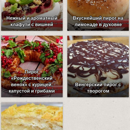
Нежный и ароматный
Вкуснейший пирог на
клафути с вишней
лимонаде в духовке
Пирог
«Рождественский
венок» с курицей,
Венгерский пирог с
капустой и грибами
творогом