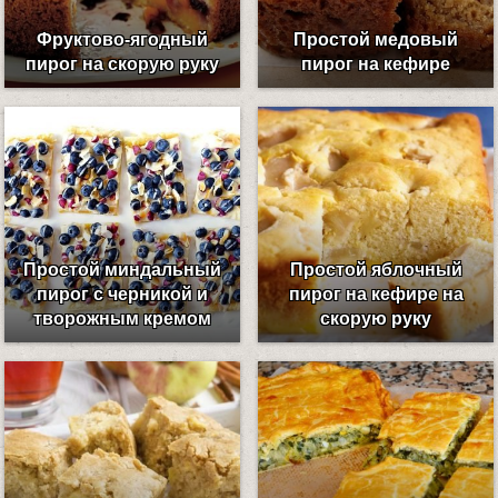
Фруктово-ягодный
Простой медовый
пирог на скорую руку
пирог на кефире
Простой миндальный
Простой яблочный
пирог с черникой и
пирог на кефире на
творожным кремом
скорую руку