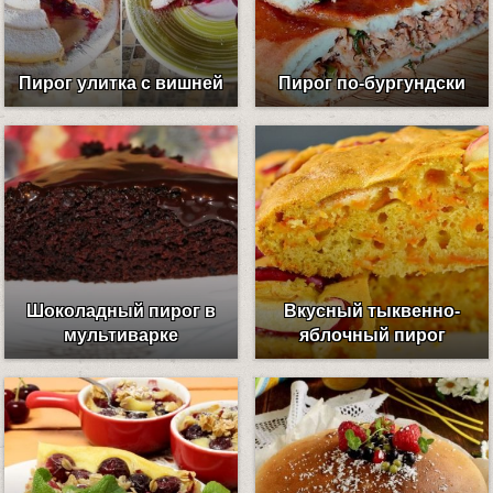
Пирог улитка с вишней
Пирог по-бургундски
Шоколадный пирог в
Вкусный тыквенно-
мультиварке
яблочный пирог