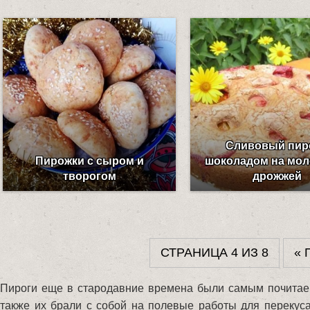
Сливовый пиро
Пирожки с сыром и
шоколадом на мол
творогом
дрожжей
СТРАНИЦА 4 ИЗ 8
« 
Пироги еще в стародавние времена были самым почитае
также их брали с собой на полевые работы для перекус