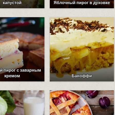
капустой
Яблочный пирог в духовке
й пирог с заварным
кремом
Баноффи