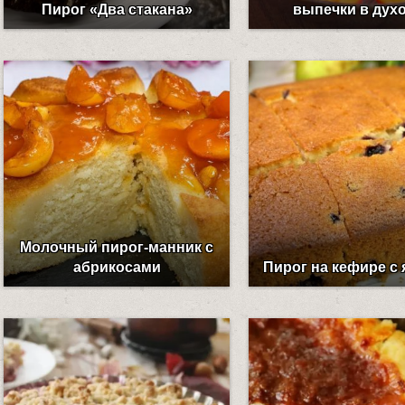
Пирог «Два стакана»
выпечки в дух
Молочный пирог-манник с
абрикосами
Пирог на кефире с