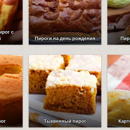
рог с
й
Пироги на день рождения
Пир
рог
Тыквенный пирог
Карт