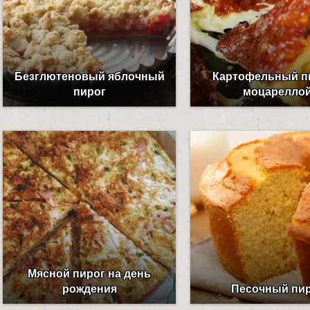
Безглютеновый яблочный
Картофельный пи
пирог
моцарелло
Мясной пирог на день
рождения
Песочный пи