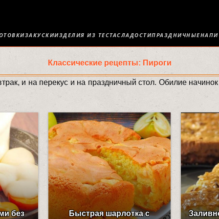
ОТОВКИ
ЗАКУСКИ
ИЗДЕЛИЯ ИЗ ТЕСТА
СЛАДОСТИ
ПРАЗДНИЧНЫЕ
НАПИ
Классические рецепты: Пироги
втрак, и на перекус и на праздничный стол. Обилие начин
ми без
Быстрая шарлотка с
Заливн