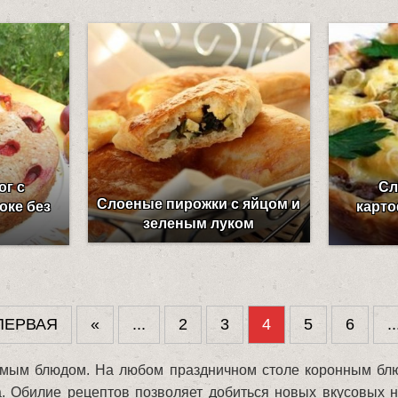
г с
Сл
Слоеные пирожки с яйцом и
оке без
карт
зеленым луком
ПЕРВАЯ
«
...
2
3
4
5
6
..
мым блюдом. На любом праздничном столе коронным блю
а. Обилие рецептов позволяет добиться новых вкусовых 