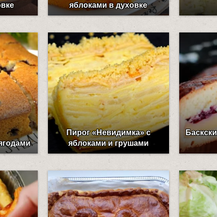
овке
яблоками в духовке
Пирог «Невидимка» с
Баскски
 ягодами
яблоками и грушами