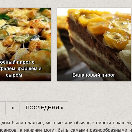
оеный пирог с
офелем, фаршем и
сыром
Банановый пирог
.
»
ПОСЛЕДНЯЯ »
дом были сладкие, мясные или обычные пироги с кашей,
нюансов, а начинки могут быть самыми разнообразными и