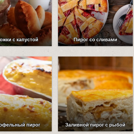
ожки с капустой
Пирог со сливами
офельный пирог
Заливной пирог с рыбой