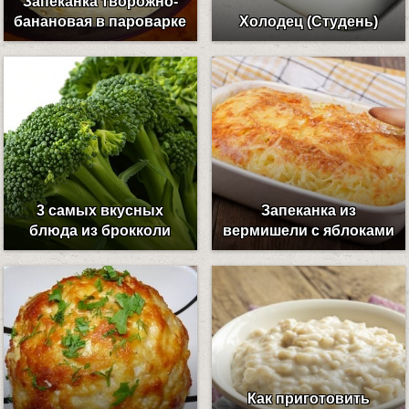
Запеканка творожно-
банановая в пароварке
Холодец (Студень)
3 самых вкусных
Запеканка из
блюда из брокколи
вермишели c яблоками
Как приготовить