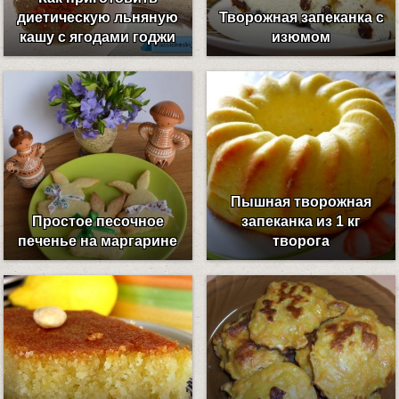
диетическую льняную
Творожная запеканка с
кашу с ягодами годжи
изюмом
Пышная творожная
Простое песочное
запеканка из 1 кг
печенье на маргарине
творога