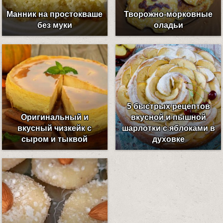
Манник на простокваше
Творожно-морковные
без муки
оладьи
5 быстрых рецептов
Оригинальный и
вкусной и пышной
вкусный чизкейк с
шарлотки с яблоками в
сыром и тыквой
духовке