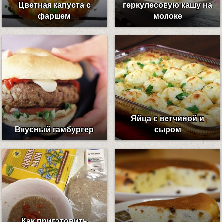
Цветная капуста с
геркулесовую кашу на
фаршем
молоке
Яйца с ветчиной и
Вкусный гамбургер
сыром
Как приготовить