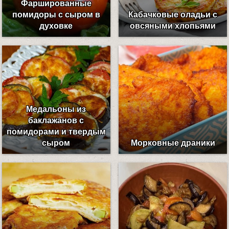
Фаршированные
помидоры с сыром в
Кабачковые оладьи с
духовке
овсяными хлопьями
Медальоны из
баклажанов с
помидорами и твердым
сыром
Морковные драники