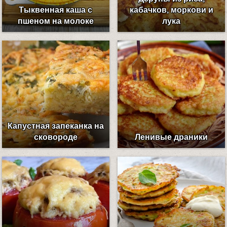
Тыквенная каша с
кабачков, моркови и
пшеном на молоке
лука
Капустная запеканка на
сковороде
Ленивые драники