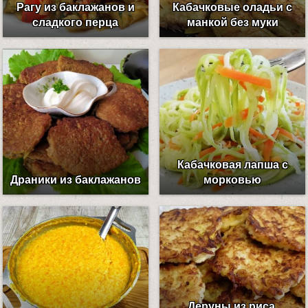
Рагу из баклажанов и
Кабачковые оладьи с
сладкого перца
манкой без муки
Кабачковая лапша с
Драники из баклажанов
морковью
Деруны из риса,