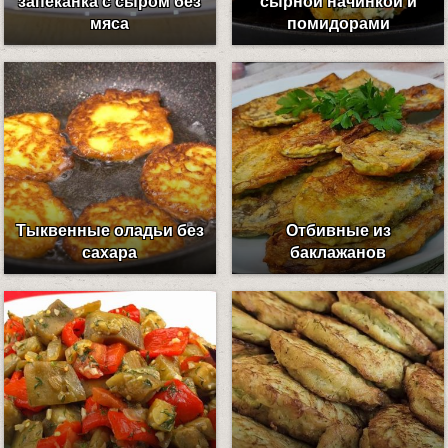
запеканка с сыром без
сырной начинкой и
мяса
помидорами
Тыквенные оладьи без
Отбивные из
сахара
баклажанов