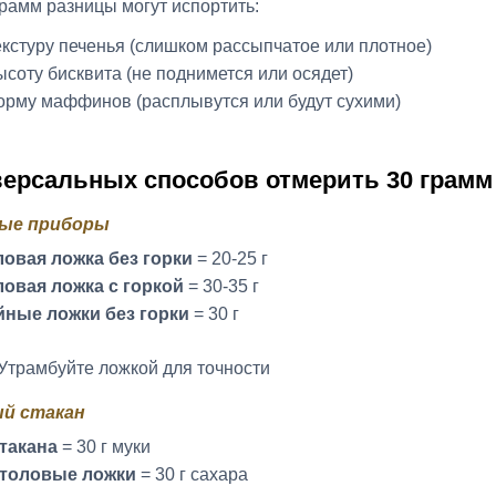
грамм разницы могут испортить:
екстуру печенья (слишком рассыпчатое или плотное)
ысоту бисквита (не поднимется или осядет)
орму маффинов (расплывутся или будут сухими)
версальных способов отмерить 30 грамм
ые приборы
овая ложка без горки
= 20-25 г
овая ложка с горкой
= 30-35 г
йные ложки без горки
= 30 г
Утрамбуйте ложкой для точности
й стакан
стакана
= 30 г муки
столовые ложки
= 30 г сахара