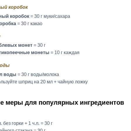
ый коробок
ный коробок
= 30 г муки/сахара
коробка
= 30 г какао
ы
ублевых монет
= 30 г
ятикопеечные монеты
= 10 г каждая
воды
мл воды
= 30 г воды/молока
льзуйте шприц на 20 мл + чайную ложку
е меры для популярных ингредиентов
л. без горки + 1 ч.л. = 30 г
чайного стакана = 30 г