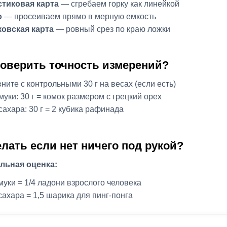
тиковая карта
— сгребаем горку как линейкой
о
— просеиваем прямо в мерную емкость
овская карта
— ровный срез по краю ложки
роверить точность измерений?
ните с контрольными 30 г на весах (если есть)
муки: 30 г = комок размером с грецкий орех
сахара: 30 г = 2 кубика рафинада
елать если нет ничего под рукой?
льная оценка:
 муки = 1/4 ладони взрослого человека
 сахара = 1,5 шарика для пинг-понга