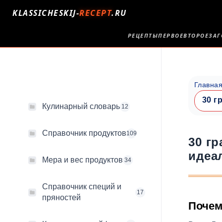
KLASSICHESKIJ-
RECEPT
.RU
РЕЦЕПТЫ
ПЕРВОЕ
ВТОРОЕ
ЗАГ
Главна
30 г
Кулинарный словарь
12
Справочник продуктов
109
30 г
идеа
Мера и вес продуктов
34
Справочник специй и
17
пряностей
Почем