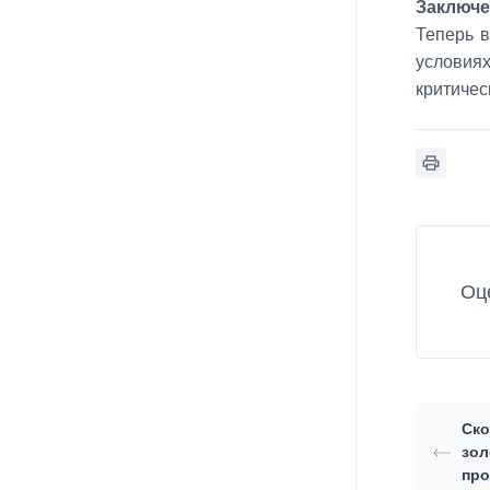
Заключе
Теперь 
условия
критичес
Оц
Ско
зол
про