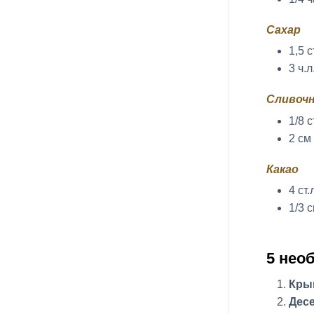
Сахар
1,5 с
3 ч.л
Сливочн
1/8 
2 см 
Какао
4 ст.
1/3 
5 нео
Кры
Дес