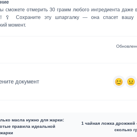
ние
вы сможете отмерить 30 грамм любого ингредиента даже 
х! 🥄 Сохраните эту шпаргалку — она спасет вашу 
кий момент.
Обновлено
ените документ
лько масла нужно для жарки:
1 чайная ложка дрожжей
отые правила идеальной
сколько г
жарки