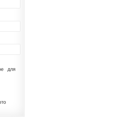
ре для
ото