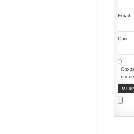
Email
Сайт
Сохр
после