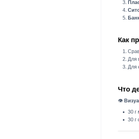
Плас
Сит
Банк
Как п
Срав
Для 
Для 
Что д
👁️
Визуа
30 г
30 г