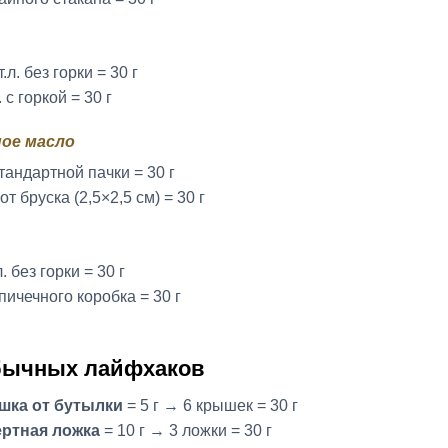
т.л. без горки = 30 г
. с горкой = 30 г
ое масло
стандартной пачки = 30 г
от бруска (2,5×2,5 см) = 30 г
л. без горки = 30 г
спичечного коробка = 30 г
бычных лайфхаков
шка от бутылки
= 5 г → 6 крышек = 30 г
ертная ложка
= 10 г → 3 ложки = 30 г