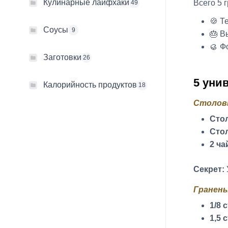
Кулинарные лайфхаки
Всего 5 
49
🍪 Т
Соусы
9
🎂 В
🥮 Ф
Заготовки
26
5 уни
Калорийность продуктов
18
Столов
Стол
Стол
2 ча
Секрет:
Гранены
1/8 
1,5 