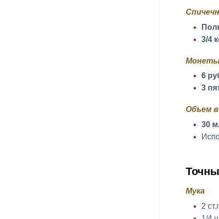
Спичечн
Пол
3/4 
Монет
6 р
3 п
Объем 
30 
Испо
Точны
Мука
2 ст.
1/4 