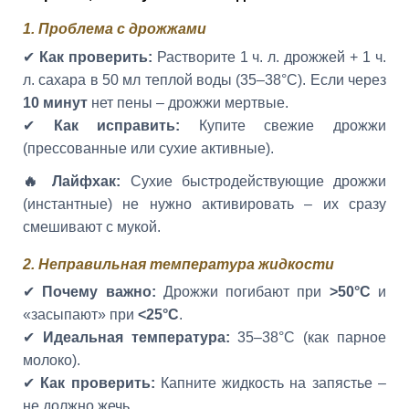
1. Проблема с дрожжами
✔
Как проверить:
Растворите 1 ч. л. дрожжей + 1 ч.
л. сахара в 50 мл теплой воды (35–38°C). Если через
10 минут
нет пены – дрожжи мертвые.
✔
Как исправить:
Купите свежие дрожжи
(прессованные или сухие активные).
🔥 Лайфхак:
Сухие быстродействующие дрожжи
(инстантные) не нужно активировать – их сразу
смешивают с мукой.
2. Неправильная температура жидкости
✔
Почему важно:
Дрожжи погибают при
>50°C
и
«засыпают» при
<25°C
.
✔
Идеальная температура:
35–38°C (как парное
молоко).
✔
Как проверить:
Капните жидкость на запястье –
не должно жечь.