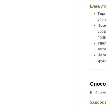
Шаги по
Тща
убра
Про
убра
прив
Уда
заго
Нар
круп
Спосо
Выбор ме
Замороз