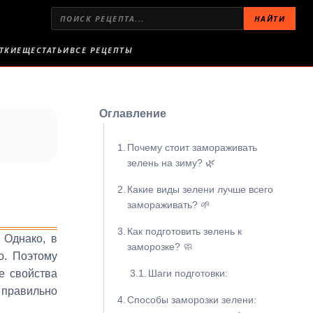
НАЙТИ
ТКИ
ЕЩЕ
СТАТЬИ
ВСЕ РЕЦЕПТЫ
Оглавление
Почему стоит замораживать
зелень на зиму? 🌿
Какие виды зелени лучше всего
замораживать? 🌱
Как подготовить зелень к
 Однако, в
заморозке? 🧼
о. Поэтому
е свойства
Шаги подготовки:
правильно
Способы заморозки зелени: