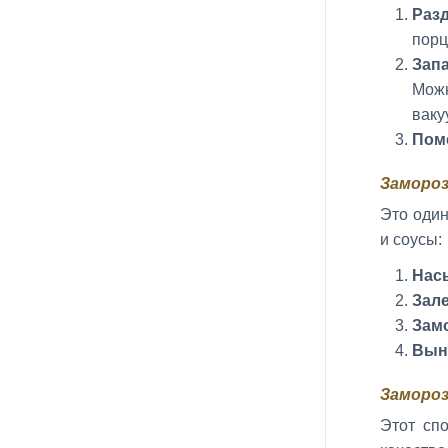
Разд
порц
Запа
Можн
ваку
Пом
Замороз
Это один
и соусы:
Нас
Зал
Зам
Вын
Замороз
Этот спо