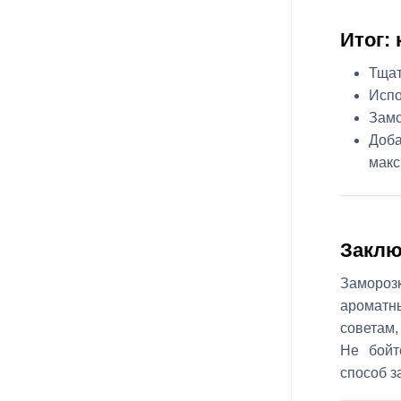
Итог:
Тщат
Испо
Замо
Доба
макс
Заклю
Замороз
ароматн
советам,
Не бойт
способ за