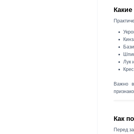
Какие
Практиче
Укро
Кинз
Бази
Шпин
Лук 
Крес
Важно в
признако
Как п
Перед за