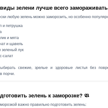
 виды зелени лучше всего замораживать
ски любую зелень можно заморозить, но особенно популяр
п и петрушка
а
лик и мята
ат и щавель
и зеленый лук
с-салат
ыбирать свежие, зрелые и здоровые листья без повр
в порчи.
одготовить зелень к заморозке? 🧼
морозкой важно правильно подготовить зелень: