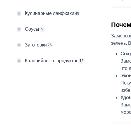
Кулинарные лайфхаки
49
Почем
Соусы
9
Замороз
зелень. 
Заготовки
26
Сох
Калорийность продуктов
Замо
18
что 
Эко
Поку
избе
Удо
Замо
моро