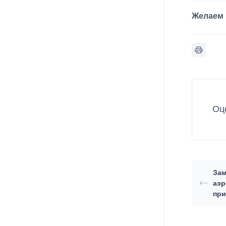
Желаем 
Оц
Зам
аэр
при