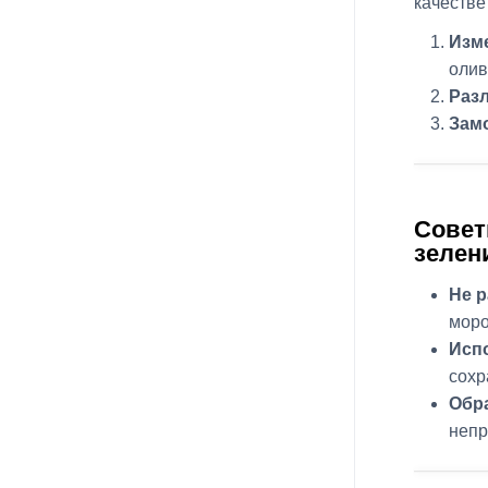
качестве
Изм
олив
Раз
Зам
Совет
зелен
Не 
моро
Испо
сохр
Обра
непр