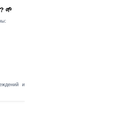
? 🌱
ны:
еждений и