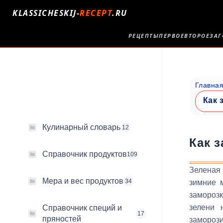
KLASSICHESKIJ-
RECEPT
.RU
РЕЦЕПТЫ
ПЕРВОЕ
ВТОРОЕ
ЗАГ
Главна
Как 
Кулинарный словарь
12
Как 
Справочник продуктов
109
Зеленая 
Мера и вес продуктов
34
зимние 
замороз
зелени 
Справочник специй и
17
пряностей
заморози