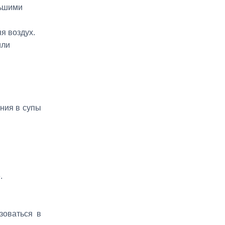
льшими
я воздух.
или
ния в супы
.
зоваться в