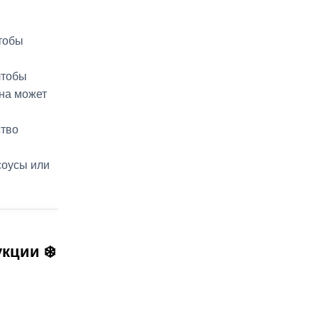
чтобы
чтобы
она может
ство
соусы или
кции ❄️