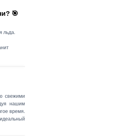
ни? 🎯
 льда.
анит
ню свежими
дуя нашим
лгое время.
 идеальный