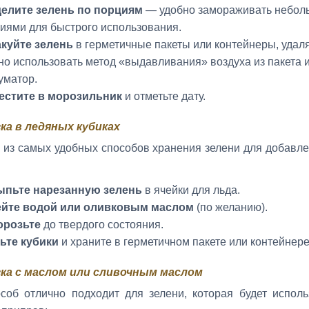
елите зелень по порциям
— удобно замораживать небо
иями для быстрого использования.
куйте зелень
в герметичные пакеты или контейнеры, удаля
о использовать метод «выдавливания» воздуха из пакета 
уматор.
естите в морозильник
и отметьте дату.
ка в ледяных кубиках
 из самых удобных способов хранения зелени для добавле
ыпьте нарезанную зелень
в ячейки для льда.
ейте водой или оливковым маслом
(по желанию).
орозьте
до твердого состояния.
ьте кубики
и храните в герметичном пакете или контейнере
ка с маслом или сливочным маслом
соб отлично подходит для зелени, которая будет исполь