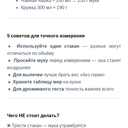
Чайная чашка ≈ 200 мл → 130 г муки
Кружка 300 мл ≈ 190 г
5 советов для точного измерения
🔸
Используйте один стакан
— разные могут
отличаться по объёму
🔸
Просейте муку
перед измерением — она станет
воздушнее
🔸
Для выпечки
лучше брать вес «без горки»
🔸
Храните таблицу мер
на кухне
🔸
Для дрожжевого теста
точность важнее всего
Чего НЕ стоит делать?
❌ Трясти стакан — мука утрамбуется