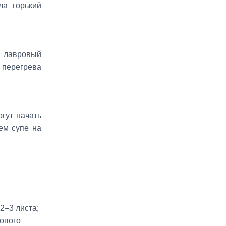
ла горький
, лавровый
 перегрева
огут начать
чем супе на
2–3 листа;
ового