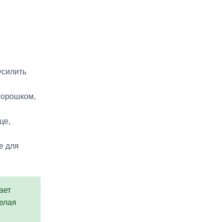
усилить
горошком,
це,
е для
ает
делая