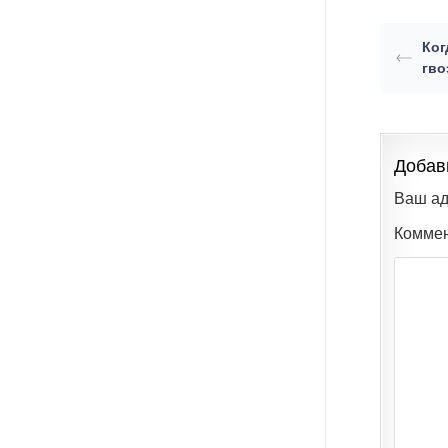
Ког
гво
Добав
Ваш ад
Комме