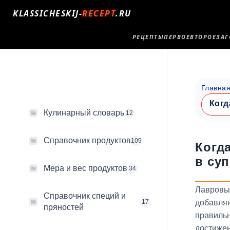
KLASSICHESKIJ-
RECEPT
.RU
РЕЦЕПТЫ
ПЕРВОЕ
ВТОРОЕ
ЗАГ
Главна
Когд
Кулинарный словарь
12
Справочник продуктов
109
Когд
в су
Мера и вес продуктов
34
Лавровы
Справочник специй и
17
добавля
пряностей
правильн
достиже