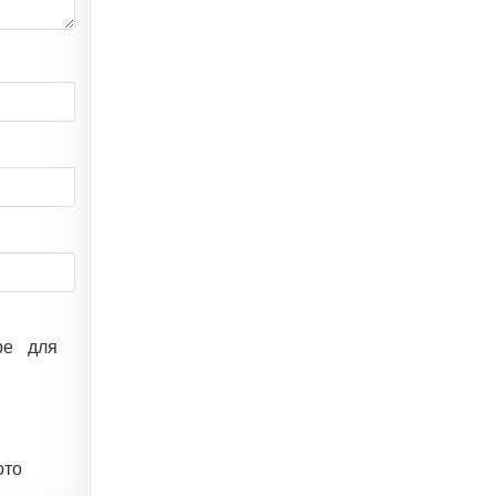
ре для
ото