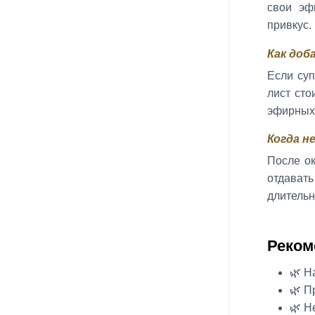
свои эф
привкус.
Как доб
Если суп
лист сто
эфирных 
Когда н
После ок
отдавать
длительн
Реком
🌿 Н
🌿 П
🌿 Н