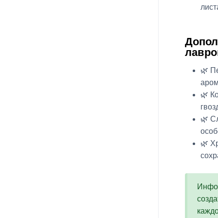
лист
Допол
лавро
🌿 П
аром
🌿 К
гвоз
🌿 С
особ
🌿 Х
сохр
Инфор
созда
кажд