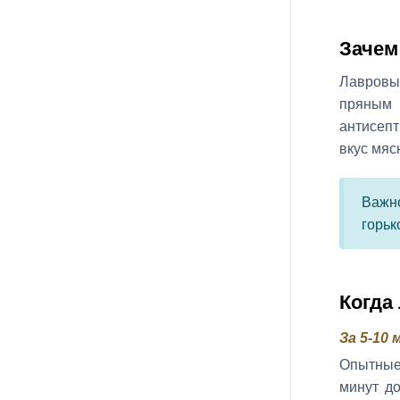
Зачем
Лавровы
пряным
антисеп
вкус мяс
Важно
горьк
Когда
За 5-10
Опытные
минут д