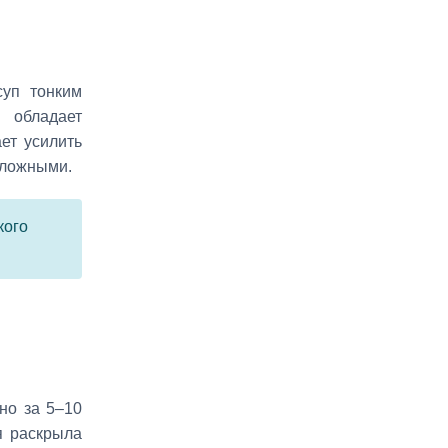
уп тонким
 обладает
ет усилить
сложными.
кого
но за 5–10
я раскрыла