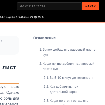
НАЙТИ
ТКИ
ЕЩЕ
СТАТЬИ
ВСЕ РЕЦЕПТЫ
Оглавление
Зачем добавлять лавровый лист в
суп
Когда лучше добавлять лавровый
 лист
лист в суп
За 5-10 минут до готовности
рую часто
Как добавлять при
длительной варке
са. Однако
ю роль для
Когда не стоит оставлять
азберёмся,