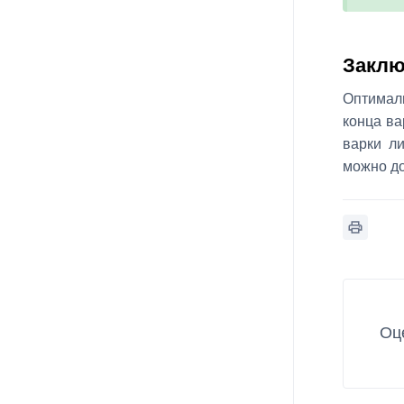
Заклю
Оптимал
конца ва
варки л
можно до
Оц