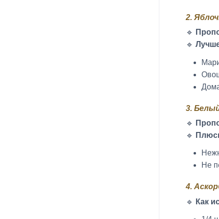
2. Ябло
🔹
Проп
🔹
Лучше
Мари
Ово
Дома
3. Белы
🔹
Проп
🔹
Плюс
Нежн
Не п
4. Аско
🔹
Как и