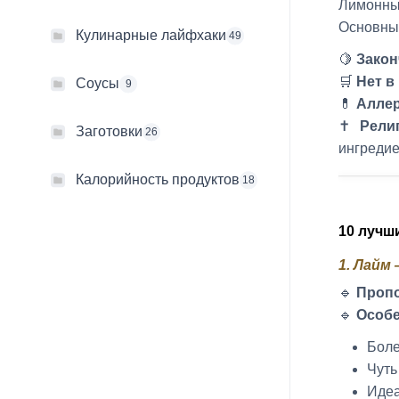
Лимонны
Основны
Кулинарные лайфхаки
49
🍋
Закон
🛒
Нет в
Соусы
9
💊
Аллер
✝️
Рели
Заготовки
26
ингреди
Калорийность продуктов
18
10 лучш
1. Лайм
🔹
Проп
🔹
Особе
Боле
Чуть
Идеа