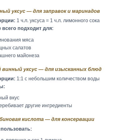
чный уксус — для заправок и маринадов
орции:
1 ч.л. уксуса = 1 ч.л. лимонного сока
 всего подходит для:
нования мяса
щных салатов
шнего майонеза
й винный уксус — для изысканных блюд
орции:
1:1 с небольшим количеством воды
ы:
ый вкус
еребивает другие ингредиенты
рбиновая кислота — для консервации
спользовать: