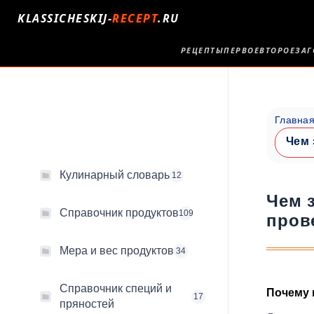
KLASSICHESKIJ-
RECEPT
.RU
РЕЦЕПТЫ
ПЕРВОЕ
ВТОРОЕ
ЗАГ
Главна
Чем 
Кулинарный словарь
12
Чем 
Справочник продуктов
109
пров
Мера и вес продуктов
34
Справочник специй и
Почему 
17
пряностей