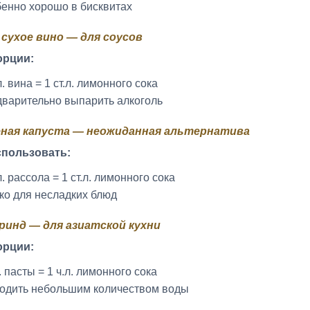
енно хорошо в бисквитах
е сухое вино — для соусов
орции:
л. вина = 1 ст.л. лимонного сока
варительно выпарить алкоголь
еная капуста — неожиданная альтернатива
спользовать:
.л. рассола = 1 ст.л. лимонного сока
ко для несладких блюд
аринд — для азиатской кухни
орции:
л. пасты = 1 ч.л. лимонного сока
одить небольшим количеством воды