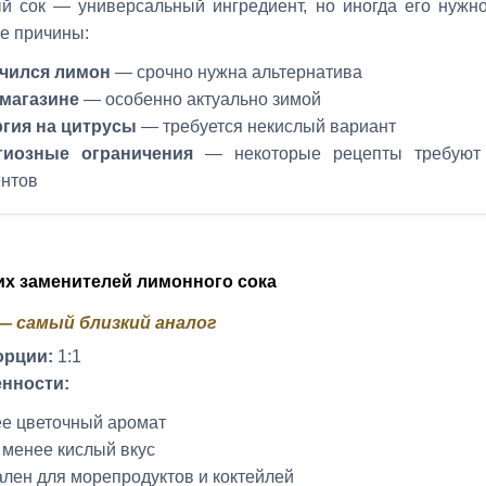
й сок — универсальный ингредиент, но иногда его нужно
е причины:
чился лимон
— срочно нужна альтернатива
 магазине
— особенно актуально зимой
гия на цитрусы
— требуется некислый вариант
гиозные ограничения
— некоторые рецепты требуют
ентов
их заменителей лимонного сока
 — самый близкий аналог
орции:
1:1
нности:
е цветочный аромат
 менее кислый вкус
лен для морепродуктов и коктейлей