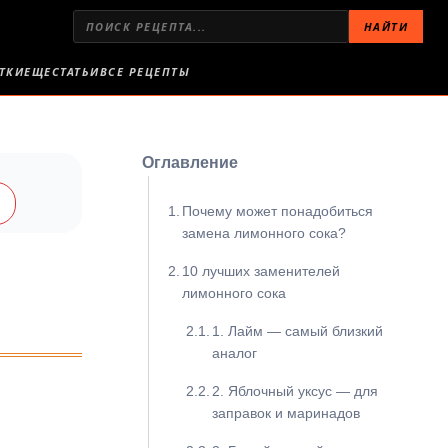
НАЙТИ
ТКИ
ЕЩЕ
СТАТЬИ
ВСЕ РЕЦЕПТЫ
Оглавление
в
Почему может понадобиться
замена лимонного сока?
10 лучших заменителей
лимонного сока
1. Лайм — самый близкий
аналог
2. Яблочный уксус — для
заправок и маринадов