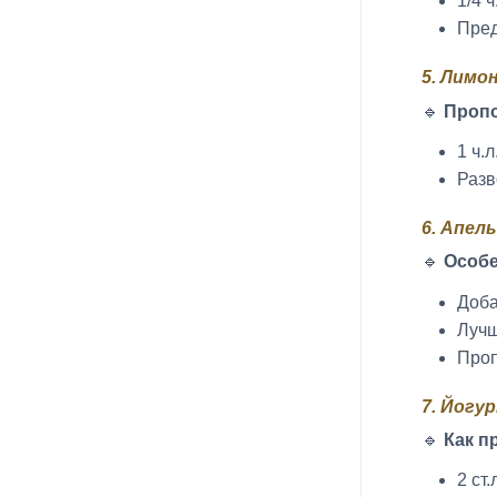
1/4 
Пред
5. Лимо
🔹
Проп
1 ч.
Разв
6. Апел
🔹
Особе
Доба
Лучш
Проп
7. Йогу
🔹
Как п
2 ст.