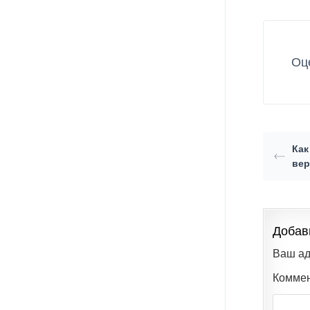
Оц
Как
вер
Добав
Ваш ад
Комме