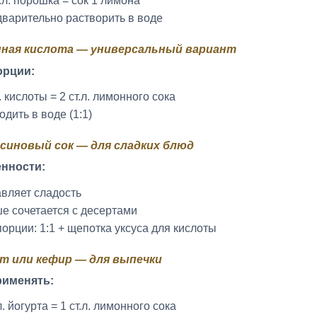
ч.л. порошка = сок 1 лимона
варительно растворить в воде
нная кислота — универсальный вариант
орции:
л. кислоты = 2 ст.л. лимонного сока
одить в воде (1:1)
ьсиновый сок — для сладких блюд
нности:
вляет сладость
е сочетается с десертами
орции: 1:1 + щепотка уксуса для кислоты
рт или кефир — для выпечки
рименять:
л. йогурта = 1 ст.л. лимонного сока