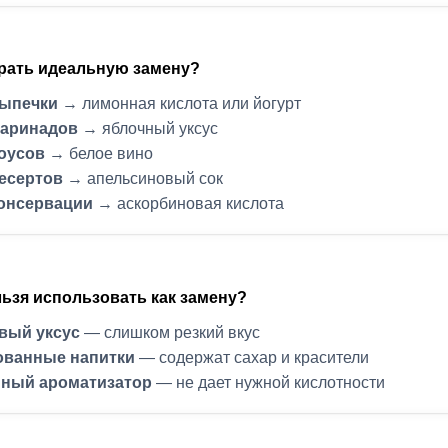
рать идеальную замену?
выпечки
→ лимонная кислота или йогурт
маринадов
→ яблочный уксус
оусов
→ белое вино
есертов
→ апельсиновый сок
консервации
→ аскорбиновая кислота
льзя использовать как замену?
вый уксус
— слишком резкий вкус
ованные напитки
— содержат сахар и красители
ный ароматизатор
— не дает нужной кислотности