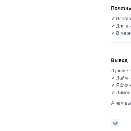
Полезны
✔ Всегда
✔ Для вы
✔ В мари
Вывод
Лучшие з
✔ Лайм 
✔ Яблоч
✔ Лимонн
А чем вы