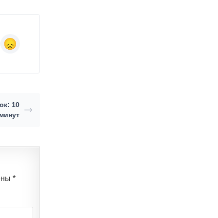
ок: 10
 минут
ены
*