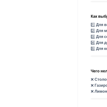
Как выб
1️⃣
Для 
2️⃣
Для 
3️⃣
Для с
4️⃣
Для д
5️⃣
Для 
Чего не
❌
Столо
❌
Газир
❌
Лимон