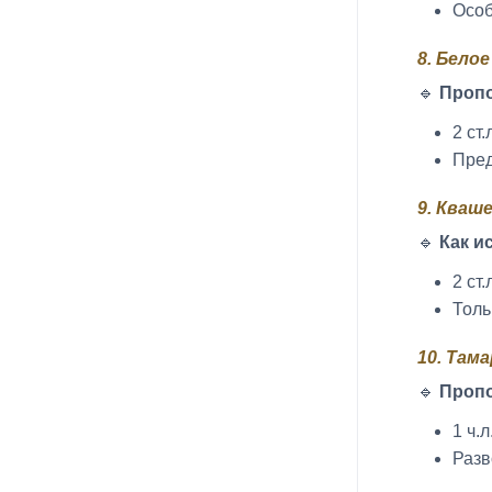
Особ
8. Бело
🔹
Проп
2 ст.
Пред
9. Кваш
🔹
Как и
2 ст
Толь
10. Там
🔹
Проп
1 ч.
Разв