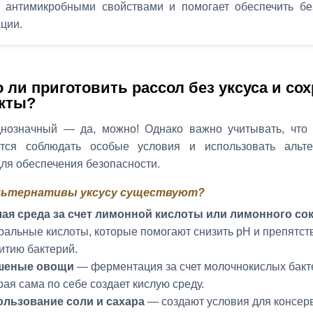
т антимикробными свойствами и помогает обеспечить бе
ции.
 ли приготовить рассол без уксуса и со
кты?
днозначный — да, можно! Однако важно учитывать, что 
ется соблюдать особые условия и использовать альт
ля обеспечения безопасности.
альтернативы уксусу существуют?
ая среда за счет лимонной кислоты или лимонного со
ральные кислоты, которые помогают снизить pH и препятст
итию бактерий.
шеные овощи
— ферментация за счет молочнокислых бакт
рая сама по себе создает кислую среду.
льзование соли и сахара
— создают условия для консер