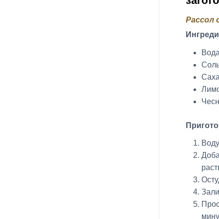
загот
Рассол 
Ингреди
Вода
Соль
Саха
Лимо
Чесн
Пригото
Воду
Доба
раст
Осту
Зали
Прос
мину