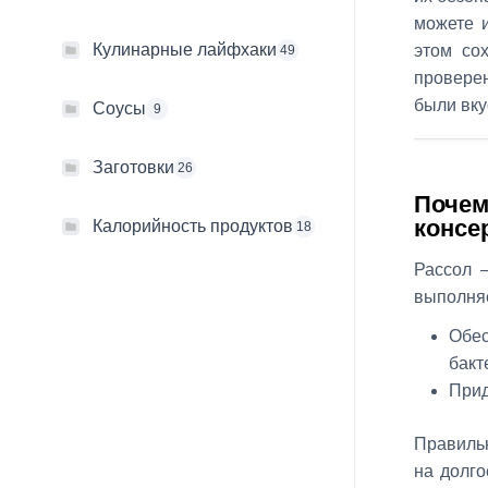
можете и
Кулинарные лайфхаки
этом со
49
провере
были вку
Соусы
9
Заготовки
26
Почем
консе
Калорийность продуктов
18
Рассол 
выполняе
Обес
бакт
Прид
Правильн
на долго