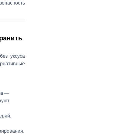
зопасность
хранить
без уксуса
ернативные
ка
—
вуют
ерий,
вирования,