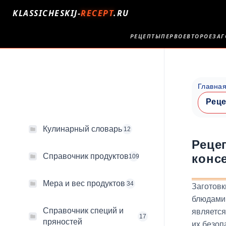
KLASSICHESKIJ-
RECEPT
.RU
РЕЦЕПТЫ
ПЕРВОЕ
ВТОРОЕ
ЗАГ
Главна
Реце
Кулинарный словарь
12
Реце
конс
Справочник продуктов
109
Мера и вес продуктов
34
Заготовк
блюдами,
Справочник специй и
является
17
пряностей
их безоп