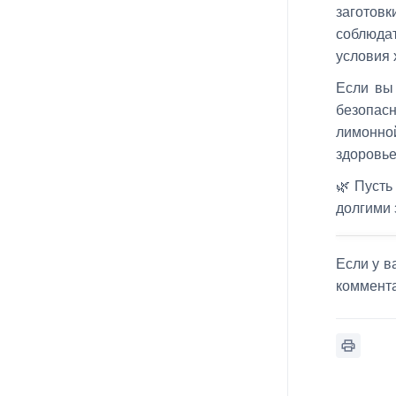
заготовк
соблюда
условия 
Если вы
безопас
лимонной
здоровье
🌿 Пусть
долгими 
Если у в
коммент