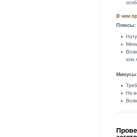
особ
В чем п
Плюсы:
Нату
Мень
Возм
или 
Минусы
Треб
Не в
Возм
Прове