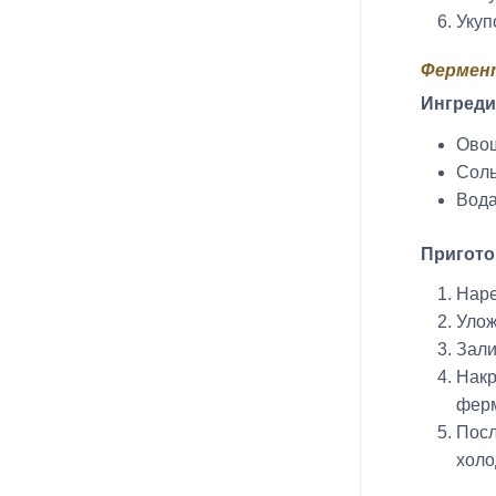
Укуп
Фермент
Ингреди
Овощ
Соль
Вода
Пригото
Наре
Улож
Зали
Накр
ферм
Посл
холо