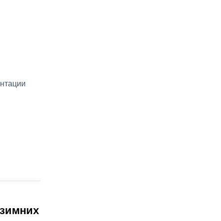
ентации
 зимних