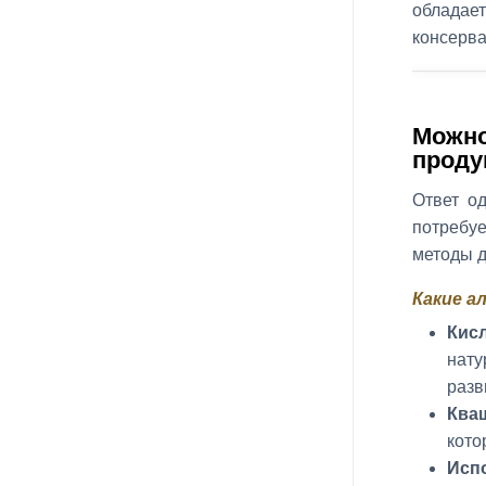
обладае
консерва
Можно
проду
Ответ о
потребу
методы д
Какие 
Кисл
нату
разв
Ква
кото
Испо