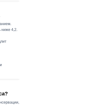
анием.
ниже 4,2.
длит
и
са?
нсервации,