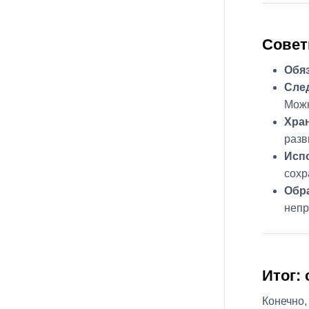
Совет
Обяз
След
Можн
Хран
разв
Исп
сохр
Обра
непр
Итог:
Конечно