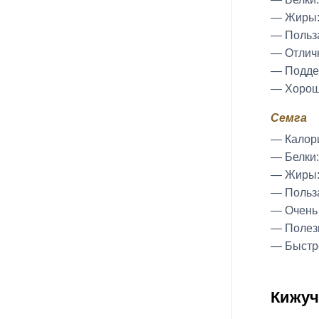
— Жиры: 
— Польз
— Отличн
— Поддер
— Хорошо
Семга
— Калори
— Белки:
— Жиры: 
— Польз
— Очень 
— Полезн
— Быстро
Кижуч