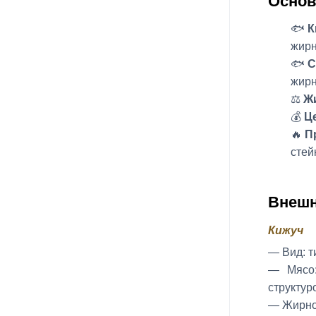
Основ
🐟
К
жирн
🐟
С
жирн
⚖️
Ж
💰
Ц
🔥
П
стей
Внешн
Кижуч
— Вид: т
— Мясо:
структур
— Жирнос