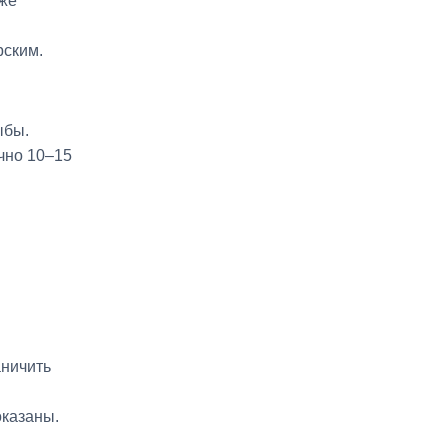
аже
рским.
ыбы.
очно 10–15
аничить
оказаны.