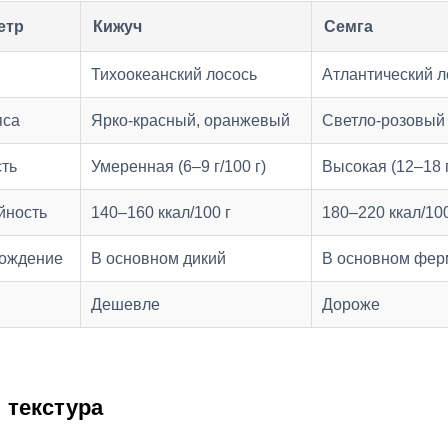
етр
Кижуч
Семга
Тихоокеанский лосось
Атлантический л
яса
Ярко‑красный, оранжевый
Светло‑розовый
ть
Умеренная (6–9 г/100 г)
Высокая (12–18 г
йность
140–160 ккал/100 г
180–220 ккал/100
ождение
В основном дикий
В основном фер
Дешевле
Дороже
и текстура