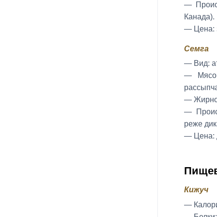
— Проис
Канада).
— Цена: 
Семга
— Вид: а
— Мясо:
рассыпча
— Жирнос
— Проис
реже дик
— Цена: 
Пищев
Кижуч
— Калори
— Белки: