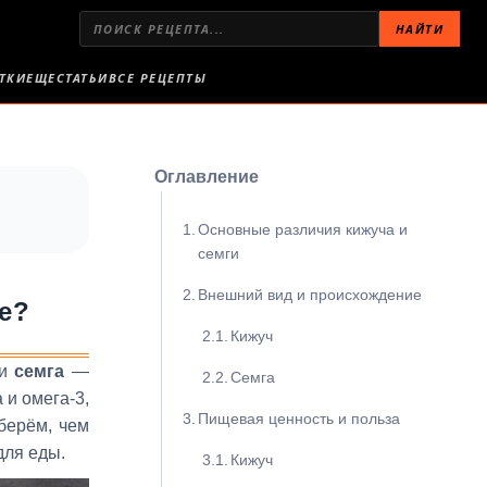
НАЙТИ
ТКИ
ЕЩЕ
СТАТЬИ
ВСЕ РЕЦЕПТЫ
Оглавление
Основные различия кижуча и
семги
Внешний вид и происхождение
ее?
Кижуч
и
семга
—
Семга
 и омега‑3,
Пищевая ценность и польза
зберём, чем
для еды.
Кижуч