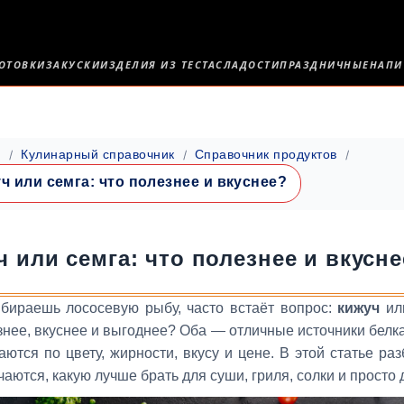
ОТОВКИ
ЗАКУСКИ
ИЗДЕЛИЯ ИЗ ТЕСТА
СЛАДОСТИ
ПРАЗДНИЧНЫЕ
НАПИ
я
Кулинарный справочник
Справочник продуктов
ч или семга: что полезнее и вкуснее?
 или семга: что полезнее и вкусн
ыбираешь лососевую рыбу, часто встаёт вопрос:
кижуч
ил
знее, вкуснее и выгоднее? Оба — отличные источники белка
аются по цвету, жирности, вкусу и цене. В этой статье ра
чаются, какую лучше брать для суши, гриля, солки и просто 