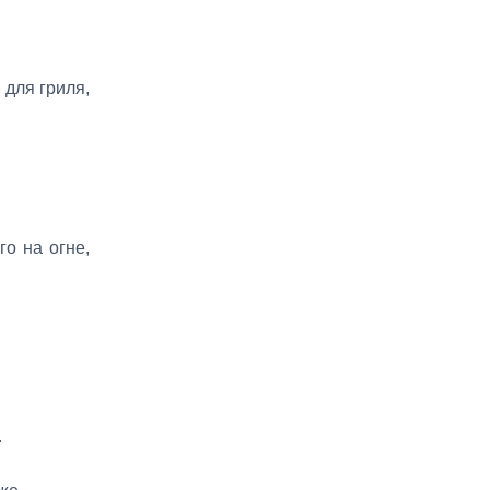
 для гриля,
о на огне,
.