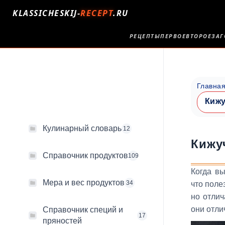
KLASSICHESKIJ-
RECEPT
.RU
РЕЦЕПТЫ
ПЕРВОЕ
ВТОРОЕ
ЗАГ
Главна
Кижу
Кулинарный словарь
12
Кижуч
Справочник продуктов
109
Когда в
Мера и вес продуктов
34
что поле
но отлич
они отли
Справочник специй и
17
пряностей