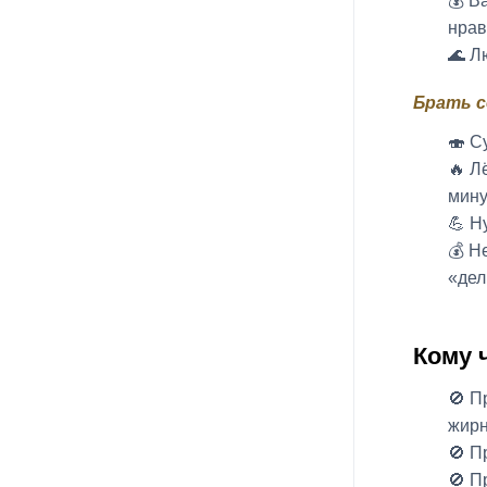
💰 В
нрав
🌊 Л
Брать с
🍣 С
🔥 Л
мину
💪 Н
💰 Н
«дел
Кому 
🚫 П
жирн
🚫 П
🚫 П