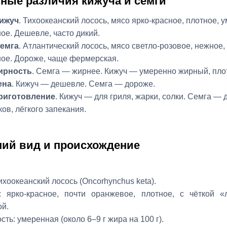
ные различия кижуча и семги
ижуч
. Тихоокеанский лосось, мясо ярко‑красное, плотное, 
ое. Дешевле, часто дикий.
емга
. Атлантический лосось, мясо светло‑розовое, нежное,
ое. Дороже, чаще фермерская.
ирность
. Семга — жирнее. Кижуч — умеренно жирный, пло
ена
. Кижуч — дешевле. Семга — дороже.
риготовление
. Кижуч — для гриля, жарки, солки. Семга — 
ков, лёгкого запекания.
ий вид и происхождение
ихоокеанский лосось (Oncorhynchus keta).
 ярко‑красное, почти оранжевое, плотное, с чёткой «
ой.
ть: умеренная (около 6–9 г жира на 100 г).