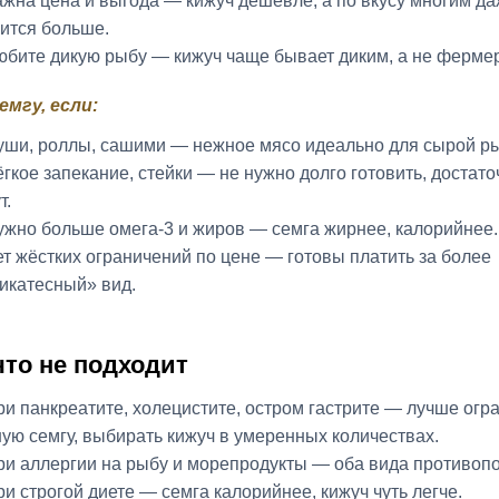
ажна цена и выгода — кижуч дешевле, а по вкусу многим д
ится больше.
юбите дикую рыбу — кижуч чаще бывает диким, а не ферме
емгу, если:
уши, роллы, сашими — нежное мясо идеально для сырой р
ёгкое запекание, стейки — не нужно долго готовить, достат
т.
ужно больше омега‑3 и жиров — семга жирнее, калорийнее.
ет жёстких ограничений по цене — готовы платить за более
икатесный» вид.
что не подходит
ри панкреатите, холецистите, остром гастрите — лучше огр
ую семгу, выбирать кижуч в умеренных количествах.
ри аллергии на рыбу и морепродукты — оба вида противоп
ри строгой диете — семга калорийнее, кижуч чуть легче.