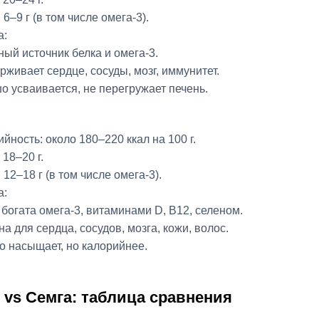
6–9 г (в том числе омега‑3).
а:
ый источник белка и омега‑3.
живает сердце, сосуды, мозг, иммунитет.
 усваивается, не перегружает печень.
йность: около 180–220 ккал на 100 г.
 18–20 г.
12–18 г (в том числе омега‑3).
а:
богата омега‑3, витаминами D, B12, селеном.
а для сердца, сосудов, мозга, кожи, волос.
 насыщает, но калорийнее.
 vs Семга: таблица сравнения