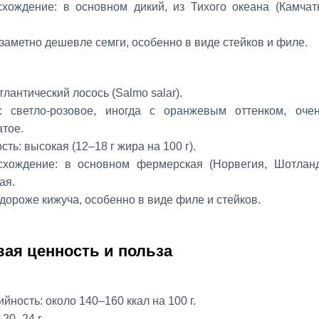
хождение: в основном дикий, из Тихого океана (Камчатк
заметно дешевле семги, особенно в виде стейков и филе.
тлантический лосось (Salmo salar).
 светло‑розовое, иногда с оранжевым оттенком, оче
тое.
ть: высокая (12–18 г жира на 100 г).
хождение: в основном фермерская (Норвегия, Шотланд
ая.
дороже кижуча, особенно в виде филе и стейков.
ая ценность и польза
йность: около 140–160 ккал на 100 г.
 20–24 г.