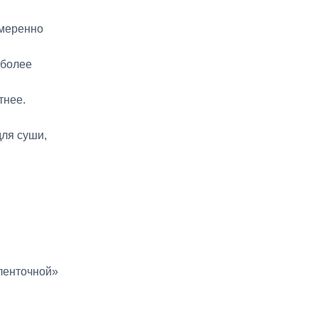
умеренно
 более
тнее.
для суши,
ленточной»