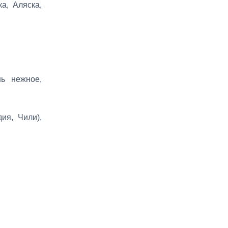
а, Аляска,
нь нежное,
ия, Чили),