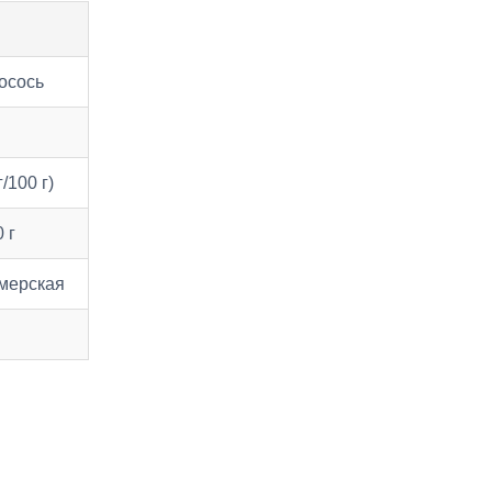
осось
/100 г)
 г
мерская