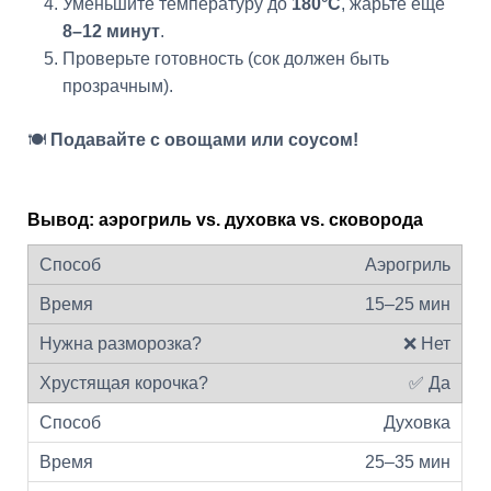
Уменьшите температуру до
180°C
, жарьте еще
8–12 минут
.
Проверьте готовность (сок должен быть
прозрачным).
🍽️
Подавайте с овощами или соусом!
Вывод: аэрогриль vs. духовка vs. сковорода
Аэрогриль
15–25 мин
❌ Нет
✅ Да
Духовка
25–35 мин