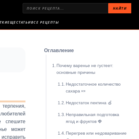
НАЙТИ
ТКИ
ЕЩЕ
СТАТЬИ
ВСЕ РЕЦЕПТЫ
Оглавление
Почему варенье не густеет:
основные причины
Недостаточное количество
сахара 🍬
Недостаток пектина 🍏
 терпения,
любителей
Неправильная подготовка
е спешите
ягод и фруктов 🍓
нье может
Перегрев или недоваривание
 исправить