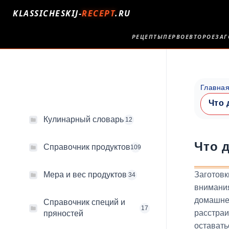
KLASSICHESKIJ-
RECEPT
.RU
РЕЦЕПТЫ
ПЕРВОЕ
ВТОРОЕ
ЗАГ
Главна
Что 
Кулинарный словарь
12
Что д
Справочник продуктов
109
Заготов
Мера и вес продуктов
34
внимани
домашне
Справочник специй и
17
расстра
пряностей
остават