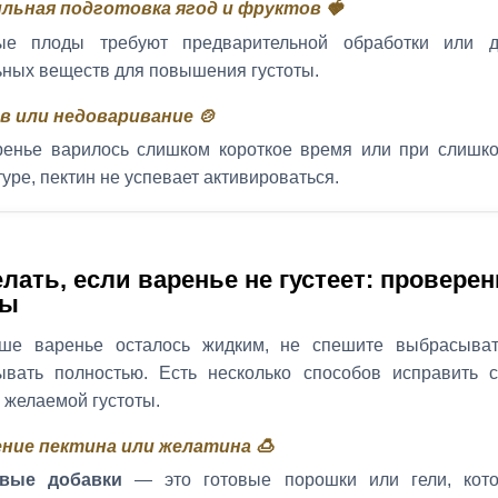
льная подготовка ягод и фруктов 🍓
ые плоды требуют предварительной обработки или д
ных веществ для повышения густоты.
в или недоваривание 🍲
ренье варилось слишком короткое время или при слишк
уре, пектин не успевает активироваться.
елать, если варенье не густеет: провере
ды
ше варенье осталось жидким, не спешите выбрасыват
ывать полностью. Есть несколько способов исправить 
 желаемой густоты.
ние пектина или желатина 🍮
овые добавки
— это готовые порошки или гели, кото