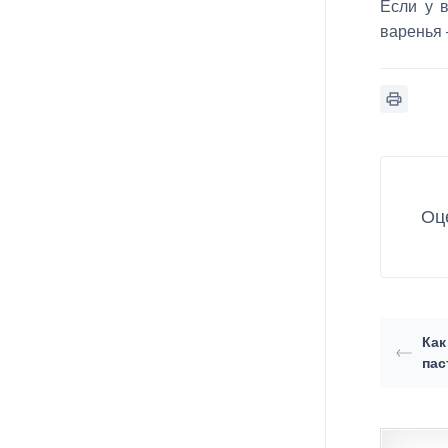
Если у в
варенья 
Оц
Как
пас