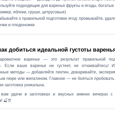
льзуйте подходящие для варенья фрукты и ягоды, богатые
ример, яблоки, груши, цитрусовые)
абывайте о правильной подготовке ягод: промывайте, удал
очки и плодоножки
 как добиться идеальной густоты варень
 ароматное варенье — это результат правильной под
я. Если ваше варенье не густеет, не отчаивайтесь! И
нные методы — добавляйте пектин, доваривайте, экспери
ым пюре или желатином. Главное — не бояться пробовать 
ая заготовка уникальна.
вам удачи в заготовках и вкусных зимних вечерах с
! 🍒🍑